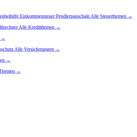
enbeihilfe
Einkommensteuer
Pendlerpauschale
Alle Steuerthemen →
itrechner
Alle Kreditthemen →
n →
sschutz
Alle Versicherungen →
men →
g-Themen →