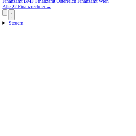
Finanzamt
BMF
Finanzamt Österreich
Finanzamt Wien
Alle 22 Finanzrechner →
Steuern