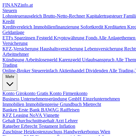
FINANZ
info.at
Steuern
Lohnsteuerausgleich
Brutto-Netto-Rechner
Kapitalertragsteuer
Famili
Kredit
Kreditvergleich
Immobilienfinanzierung
Sofortkredit
Kreditarten
Kred
Geldanlage
ETFs
Sparzinsen
Festgeld
Kryptowährung
Fonds
Alle Anlagetheme
Versicherung
KFZ-Versicherung
Haushaltsversicherung
Lebensversicherung
Recht
Arbeitnehmer
Kündigung
Arbeitslosengeld
Karenzgeld
Urlaubsanspruch
Alle The
Trading
Online-Broker
Steuereinfach
Aktienhandel
Dividenden
Alle Tradin
Mehr
Konto
Girokonto
Gratis Konto
Firmenkonto
Business
Unternehmensgründung
GmbH
Einzelunternehmen
Immobilien
Immobilienpreise
Grundbuch
Mietrecht
Banken
Erste Bank
BAWAG
Raiffeisen
KFZ
Leasing
NoVA
Vignette
Gehalt
Durchschnittsgehalt
Arzt
Lehrer
Ratgeber
Erbrecht
Testament
Inflation
Zuschüsse
Heizkostenzuschuss
Handwerkerbonus
Wien