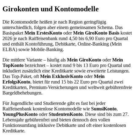
Girokonten und Kontomodelle
Die Kontomodelle heißen je nach Region geringfügig
unterschiedlich, folgen aber einem gemeinsamen Schema. Das
Basispaket
Mein ErstesKonto
oder
Mein GiroKonto Basis
kostet
2026 je nach Raiffeisenbank rund 4,50 bis 6,90 Euro pro Quartal
und enthält Kontoführung, Debitkarte, Online-Banking (Mein
ELBA) sowie Mobile-Banking.
Die mittlere Variante – häufig als
Mein GiroKonto
oder
Mein
TopKonto
bezeichnet – kostet rund 9 bis 13 Euro pro Quartal und
inkludiert zusätzlich eine Kreditkarte sowie erweiterte Leistungen.
Das Top-Paket, oft
Mein ExklusivKonto
oder
Mein
ErfolgsKonto
, bietet für rund 15 bis 22 Euro pro Quartal zwei
Kreditkarten, Premium-Versicherungen und weltweit gebührenfreie
Bargeldbehebungen.
Für Jugendliche und Studierende gibt es fast bei jeder
Raiffeisenbank kostenlose Kontomodelle wie
SumsiKonto
,
YoungPlusKonto
oder
StudentenKonto
. Diese sind bis zum 27.
Lebensjahr gebührenfrei und bieten dennoch den vollen
Funktionsumfang inklusive Debitkarte und oft einer kostenlosen
Kreditkarte.