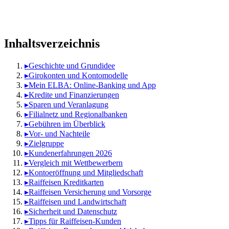
Inhaltsverzeichnis
▸
Geschichte und Grundidee
▸
Girokonten und Kontomodelle
▸
Mein ELBA: Online-Banking und App
▸
Kredite und Finanzierungen
▸
Sparen und Veranlagung
▸
Filialnetz und Regionalbanken
▸
Gebühren im Überblick
▸
Vor- und Nachteile
▸
Zielgruppe
▸
Kundenerfahrungen 2026
▸
Vergleich mit Wettbewerbern
▸
Kontoeröffnung und Mitgliedschaft
▸
Raiffeisen Kreditkarten
▸
Raiffeisen Versicherung und Vorsorge
▸
Raiffeisen und Landwirtschaft
▸
Sicherheit und Datenschutz
▸
Tipps für Raiffeisen-Kunden