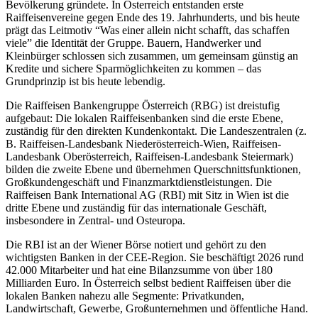
Bevölkerung gründete. In Österreich entstanden erste
Raiffeisenvereine gegen Ende des 19. Jahrhunderts, und bis heute
prägt das Leitmotiv “Was einer allein nicht schafft, das schaffen
viele” die Identität der Gruppe. Bauern, Handwerker und
Kleinbürger schlossen sich zusammen, um gemeinsam günstig an
Kredite und sichere Sparmöglichkeiten zu kommen – das
Grundprinzip ist bis heute lebendig.
Die Raiffeisen Bankengruppe Österreich (RBG) ist dreistufig
aufgebaut: Die lokalen Raiffeisenbanken sind die erste Ebene,
zuständig für den direkten Kundenkontakt. Die Landeszentralen (z.
B. Raiffeisen-Landesbank Niederösterreich-Wien, Raiffeisen-
Landesbank Oberösterreich, Raiffeisen-Landesbank Steiermark)
bilden die zweite Ebene und übernehmen Querschnittsfunktionen,
Großkundengeschäft und Finanzmarktdienstleistungen. Die
Raiffeisen Bank International AG (RBI) mit Sitz in Wien ist die
dritte Ebene und zuständig für das internationale Geschäft,
insbesondere in Zentral- und Osteuropa.
Die RBI ist an der Wiener Börse notiert und gehört zu den
wichtigsten Banken in der CEE-Region. Sie beschäftigt 2026 rund
42.000 Mitarbeiter und hat eine Bilanzsumme von über 180
Milliarden Euro. In Österreich selbst bedient Raiffeisen über die
lokalen Banken nahezu alle Segmente: Privatkunden,
Landwirtschaft, Gewerbe, Großunternehmen und öffentliche Hand.