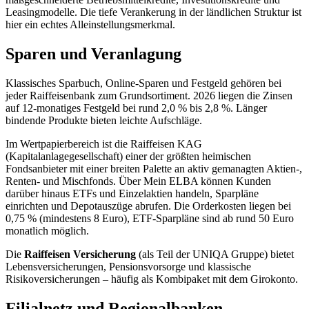
Leasingmodelle. Die tiefe Verankerung in der ländlichen Struktur ist
hier ein echtes Alleinstellungsmerkmal.
Sparen und Veranlagung
Klassisches Sparbuch, Online-Sparen und Festgeld gehören bei
jeder Raiffeisenbank zum Grundsortiment. 2026 liegen die Zinsen
auf 12-monatiges Festgeld bei rund 2,0 % bis 2,8 %. Länger
bindende Produkte bieten leichte Aufschläge.
Im Wertpapierbereich ist die Raiffeisen KAG
(Kapitalanlagegesellschaft) einer der größten heimischen
Fondsanbieter mit einer breiten Palette an aktiv gemanagten Aktien-,
Renten- und Mischfonds. Über Mein ELBA können Kunden
darüber hinaus ETFs und Einzelaktien handeln, Sparpläne
einrichten und Depotauszüge abrufen. Die Orderkosten liegen bei
0,75 % (mindestens 8 Euro), ETF-Sparpläne sind ab rund 50 Euro
monatlich möglich.
Die
Raiffeisen Versicherung
(als Teil der UNIQA Gruppe) bietet
Lebensversicherungen, Pensionsvorsorge und klassische
Risikoversicherungen – häufig als Kombipaket mit dem Girokonto.
Filialnetz und Regionalbanken