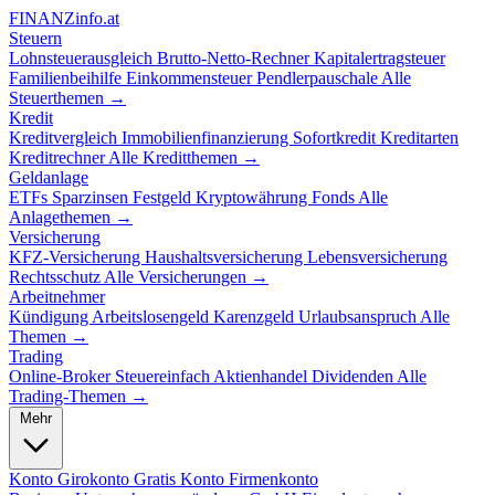
FINANZ
info.at
Steuern
Lohnsteuerausgleich
Brutto-Netto-Rechner
Kapitalertragsteuer
Familienbeihilfe
Einkommensteuer
Pendlerpauschale
Alle
Steuerthemen →
Kredit
Kreditvergleich
Immobilienfinanzierung
Sofortkredit
Kreditarten
Kreditrechner
Alle Kreditthemen →
Geldanlage
ETFs
Sparzinsen
Festgeld
Kryptowährung
Fonds
Alle
Anlagethemen →
Versicherung
KFZ-Versicherung
Haushaltsversicherung
Lebensversicherung
Rechtsschutz
Alle Versicherungen →
Arbeitnehmer
Kündigung
Arbeitslosengeld
Karenzgeld
Urlaubsanspruch
Alle
Themen →
Trading
Online-Broker
Steuereinfach
Aktienhandel
Dividenden
Alle
Trading-Themen →
Mehr
Konto
Girokonto
Gratis Konto
Firmenkonto