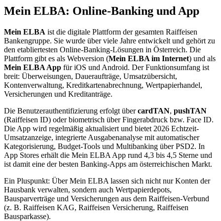
Mein ELBA: Online-Banking und App
Mein ELBA
ist die digitale Plattform der gesamten Raiffeisen
Bankengruppe. Sie wurde über viele Jahre entwickelt und gehört zu
den etabliertesten Online-Banking-Lösungen in Österreich. Die
Plattform gibt es als Webversion (
Mein ELBA im Internet
) und als
Mein ELBA App
für iOS und Android. Der Funktionsumfang ist
breit: Überweisungen, Daueraufträge, Umsatzübersicht,
Kontenverwaltung, Kreditkartenabrechnung, Wertpapierhandel,
Versicherungen und Kreditanträge.
Die Benutzerauthentifizierung erfolgt über
cardTAN
,
pushTAN
(Raiffeisen ID) oder biometrisch über Fingerabdruck bzw. Face ID.
Die App wird regelmäßig aktualisiert und bietet 2026 Echtzeit-
Umsatzanzeige, integrierte Ausgabenanalyse mit automatischer
Kategorisierung, Budget-Tools und Multibanking über PSD2. In
App Stores erhält die Mein ELBA App rund 4,3 bis 4,5 Sterne und
ist damit eine der besten Banking-Apps am österreichischen Markt.
Ein Pluspunkt: Über Mein ELBA lassen sich nicht nur Konten der
Hausbank verwalten, sondern auch Wertpapierdepots,
Bausparverträge und Versicherungen aus dem Raiffeisen-Verbund
(z. B. Raiffeisen KAG, Raiffeisen Versicherung, Raiffeisen
Bausparkasse).