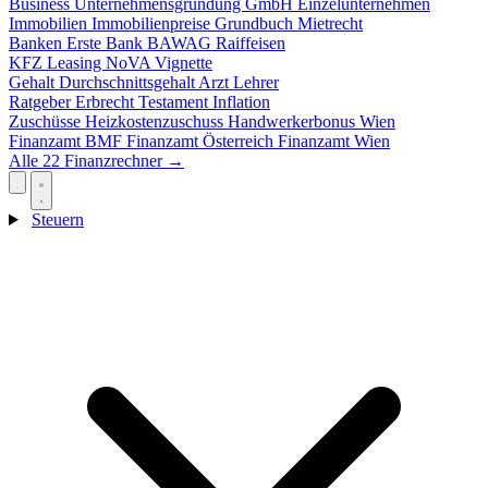
Business
Unternehmensgründung
GmbH
Einzelunternehmen
Immobilien
Immobilienpreise
Grundbuch
Mietrecht
Banken
Erste Bank
BAWAG
Raiffeisen
KFZ
Leasing
NoVA
Vignette
Gehalt
Durchschnittsgehalt
Arzt
Lehrer
Ratgeber
Erbrecht
Testament
Inflation
Zuschüsse
Heizkostenzuschuss
Handwerkerbonus
Wien
Finanzamt
BMF
Finanzamt Österreich
Finanzamt Wien
Alle 22 Finanzrechner →
Steuern