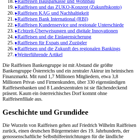
▸
Raiffeisen Bausparkasse und Wohnbau
▸
Raiffeisen und das ZUKO-Konzept (Zukunftskonto)
▸
Raiffeisen KAG und Nachhaltigkeit
▸
Raiffeisen Bank International (RBI)
▸
Raiffeisen Kundenservice und regionale Unterschiede
▸
Echtzeit-Überweisungen und digitale Innovationen
▸
Raiffeisen und die Einlagensicherung
▸
Raiffeisen für Expats und Zuzügler
▸
Raiffeisen und die Zukunft des regionalen Bankings
▸
Weiterführende Artikel
Die Raiffeisen Bankengruppe ist mit Abstand die größte
Bankengruppe Österreichs und ein zentraler Akteur im heimischen
Finanzmarkt. Mit rund 1,7 Millionen Mitgliedern, etwa 3,8
Millionen Privat- und Firmenkunden, über 330 eigenständigen
Raiffeisenbanken und 8 Landeszentralen ist sie flächendeckend
präsent. Kaum ein österreichisches Dorf kommt ohne
Raiffeisenfiliale aus.
Geschichte und Grundidee
Die Wurzeln von Raiffeisen gehen auf Friedrich Wilhelm Raiffeisen
zurück, einen deutschen Bürgermeister des 19. Jahrhunderts, der
genossenschaftliche Selbsthilfeeinrichtungen für die ländliche