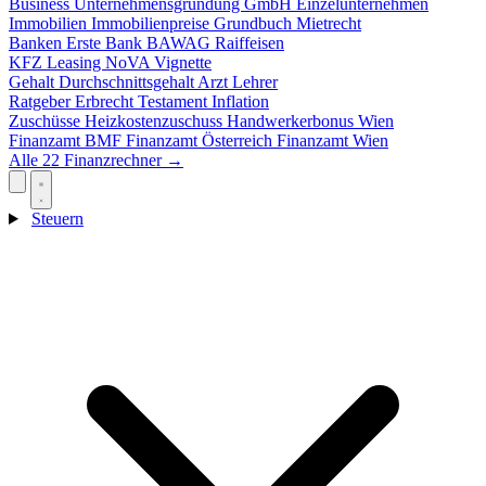
Business
Unternehmensgründung
GmbH
Einzelunternehmen
Immobilien
Immobilienpreise
Grundbuch
Mietrecht
Banken
Erste Bank
BAWAG
Raiffeisen
KFZ
Leasing
NoVA
Vignette
Gehalt
Durchschnittsgehalt
Arzt
Lehrer
Ratgeber
Erbrecht
Testament
Inflation
Zuschüsse
Heizkostenzuschuss
Handwerkerbonus
Wien
Finanzamt
BMF
Finanzamt Österreich
Finanzamt Wien
Alle 22 Finanzrechner →
Steuern