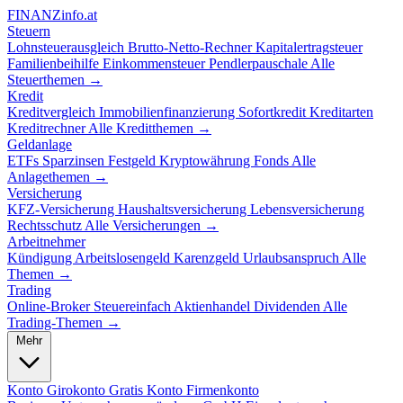
FINANZ
info.at
Steuern
Lohnsteuerausgleich
Brutto-Netto-Rechner
Kapitalertragsteuer
Familienbeihilfe
Einkommensteuer
Pendlerpauschale
Alle
Steuerthemen →
Kredit
Kreditvergleich
Immobilienfinanzierung
Sofortkredit
Kreditarten
Kreditrechner
Alle Kreditthemen →
Geldanlage
ETFs
Sparzinsen
Festgeld
Kryptowährung
Fonds
Alle
Anlagethemen →
Versicherung
KFZ-Versicherung
Haushaltsversicherung
Lebensversicherung
Rechtsschutz
Alle Versicherungen →
Arbeitnehmer
Kündigung
Arbeitslosengeld
Karenzgeld
Urlaubsanspruch
Alle
Themen →
Trading
Online-Broker
Steuereinfach
Aktienhandel
Dividenden
Alle
Trading-Themen →
Mehr
Konto
Girokonto
Gratis Konto
Firmenkonto