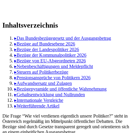
Inhaltsverzeichnis
▸
Das Bundesbezügegesetz und der Ausgangsbetrag
▸
Bezüge auf Bundesebene 2026
▸
Bezüge der Landespolitiker 2026
▸
Bezüge der Kommunalpolitiker 2026
▸
Bezüge von EU-Abgeordneten 2026
▸
Nebenbeschäftigungen und Meldepflicht
▸
Steuern auf Politikerbezüge
▸
Pensionsansprüche von Politikern 2026
▸
Aufwandsersatz und Zulagen
▸
Bezügepyramide und öffentliche Wahrnehmung
▸
Gehaltsentwicklung und Nullrunden
▸
Internationale Vergleiche
▸
Weiterführende Artikel
Die Frage “Wie viel verdienen eigentlich unsere Politiker?” steht in
Österreich regelmäßig im Mittelpunkt öffentlicher Debatten. Die
Bezüge sind durch Gesetze transparent geregelt und orientieren sich
an einem einheitlichen Ausgangsbetrag.