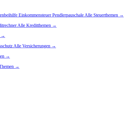
enbeihilfe
Einkommensteuer
Pendlerpauschale
Alle Steuerthemen →
itrechner
Alle Kreditthemen →
n →
sschutz
Alle Versicherungen →
men →
g-Themen →