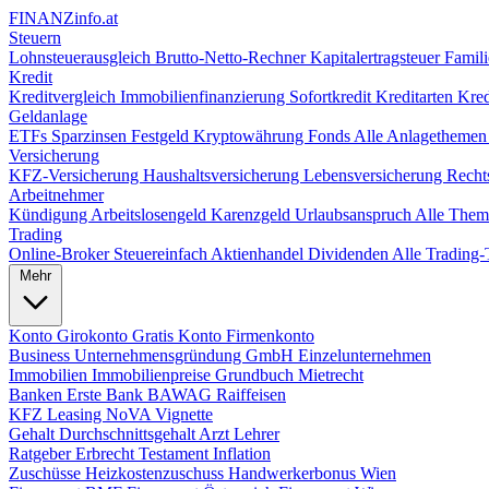
FINANZ
info.at
Steuern
Lohnsteuerausgleich
Brutto-Netto-Rechner
Kapitalertragsteuer
Famili
Kredit
Kreditvergleich
Immobilienfinanzierung
Sofortkredit
Kreditarten
Kred
Geldanlage
ETFs
Sparzinsen
Festgeld
Kryptowährung
Fonds
Alle Anlagetheme
Versicherung
KFZ-Versicherung
Haushaltsversicherung
Lebensversicherung
Recht
Arbeitnehmer
Kündigung
Arbeitslosengeld
Karenzgeld
Urlaubsanspruch
Alle The
Trading
Online-Broker
Steuereinfach
Aktienhandel
Dividenden
Alle Tradin
Mehr
Konto
Girokonto
Gratis Konto
Firmenkonto
Business
Unternehmensgründung
GmbH
Einzelunternehmen
Immobilien
Immobilienpreise
Grundbuch
Mietrecht
Banken
Erste Bank
BAWAG
Raiffeisen
KFZ
Leasing
NoVA
Vignette
Gehalt
Durchschnittsgehalt
Arzt
Lehrer
Ratgeber
Erbrecht
Testament
Inflation
Zuschüsse
Heizkostenzuschuss
Handwerkerbonus
Wien