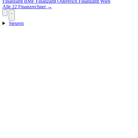
Finanzamt
BMF
Finanzamt Österreich
Finanzamt Wien
Alle 22 Finanzrechner →
Steuern