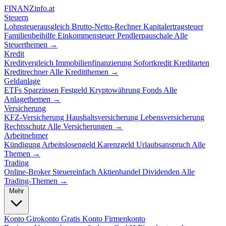
FINANZ
info.at
Steuern
Lohnsteuerausgleich
Brutto-Netto-Rechner
Kapitalertragsteuer
Familienbeihilfe
Einkommensteuer
Pendlerpauschale
Alle
Steuerthemen →
Kredit
Kreditvergleich
Immobilienfinanzierung
Sofortkredit
Kreditarten
Kreditrechner
Alle Kreditthemen →
Geldanlage
ETFs
Sparzinsen
Festgeld
Kryptowährung
Fonds
Alle
Anlagethemen →
Versicherung
KFZ-Versicherung
Haushaltsversicherung
Lebensversicherung
Rechtsschutz
Alle Versicherungen →
Arbeitnehmer
Kündigung
Arbeitslosengeld
Karenzgeld
Urlaubsanspruch
Alle
Themen →
Trading
Online-Broker
Steuereinfach
Aktienhandel
Dividenden
Alle
Trading-Themen →
Mehr
Konto
Girokonto
Gratis Konto
Firmenkonto