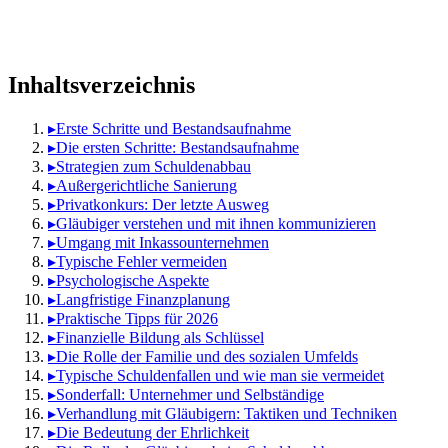
Inhaltsverzeichnis
▸
Erste Schritte und Bestandsaufnahme
▸
Die ersten Schritte: Bestandsaufnahme
▸
Strategien zum Schuldenabbau
▸
Außergerichtliche Sanierung
▸
Privatkonkurs: Der letzte Ausweg
▸
Gläubiger verstehen und mit ihnen kommunizieren
▸
Umgang mit Inkassounternehmen
▸
Typische Fehler vermeiden
▸
Psychologische Aspekte
▸
Langfristige Finanzplanung
▸
Praktische Tipps für 2026
▸
Finanzielle Bildung als Schlüssel
▸
Die Rolle der Familie und des sozialen Umfelds
▸
Typische Schuldenfallen und wie man sie vermeidet
▸
Sonderfall: Unternehmer und Selbständige
▸
Verhandlung mit Gläubigern: Taktiken und Techniken
▸
Die Bedeutung der Ehrlichkeit