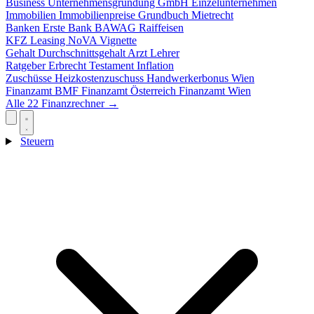
Business
Unternehmensgründung
GmbH
Einzelunternehmen
Immobilien
Immobilienpreise
Grundbuch
Mietrecht
Banken
Erste Bank
BAWAG
Raiffeisen
KFZ
Leasing
NoVA
Vignette
Gehalt
Durchschnittsgehalt
Arzt
Lehrer
Ratgeber
Erbrecht
Testament
Inflation
Zuschüsse
Heizkostenzuschuss
Handwerkerbonus
Wien
Finanzamt
BMF
Finanzamt Österreich
Finanzamt Wien
Alle 22 Finanzrechner →
Steuern