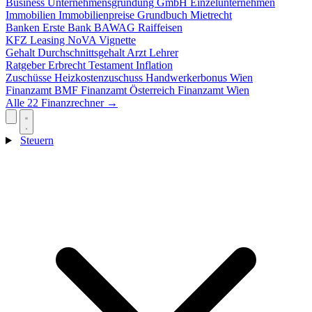
Business
Unternehmensgründung
GmbH
Einzelunternehmen
Immobilien
Immobilienpreise
Grundbuch
Mietrecht
Banken
Erste Bank
BAWAG
Raiffeisen
KFZ
Leasing
NoVA
Vignette
Gehalt
Durchschnittsgehalt
Arzt
Lehrer
Ratgeber
Erbrecht
Testament
Inflation
Zuschüsse
Heizkostenzuschuss
Handwerkerbonus
Wien
Finanzamt
BMF
Finanzamt Österreich
Finanzamt Wien
Alle 22 Finanzrechner →
Steuern