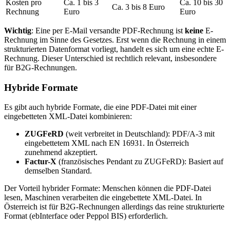
Kosten pro
Ca. 1 bis 3
Ca. 10 bis 30
Ca. 3 bis 8 Euro
Rechnung
Euro
Euro
Wichtig
: Eine per E-Mail versandte PDF-Rechnung ist
keine
E-
Rechnung im Sinne des Gesetzes. Erst wenn die Rechnung in einem
strukturierten Datenformat vorliegt, handelt es sich um eine echte E-
Rechnung. Dieser Unterschied ist rechtlich relevant, insbesondere
für B2G-Rechnungen.
Hybride Formate
Es gibt auch hybride Formate, die eine PDF-Datei mit einer
eingebetteten XML-Datei kombinieren:
ZUGFeRD
(weit verbreitet in Deutschland): PDF/A-3 mit
eingebettetem XML nach EN 16931. In Österreich
zunehmend akzeptiert.
Factur-X
(französisches Pendant zu ZUGFeRD): Basiert auf
demselben Standard.
Der Vorteil hybrider Formate: Menschen können die PDF-Datei
lesen, Maschinen verarbeiten die eingebettete XML-Datei. In
Österreich ist für B2G-Rechnungen allerdings das reine strukturierte
Format (ebInterface oder Peppol BIS) erforderlich.