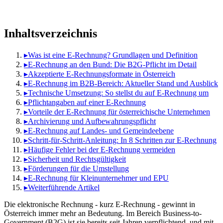
Inhaltsverzeichnis
▸
Was ist eine E-Rechnung? Grundlagen und Definition
▸
E-Rechnung an den Bund: Die B2G-Pflicht im Detail
▸
Akzeptierte E-Rechnungsformate in Österreich
▸
E-Rechnung im B2B-Bereich: Aktueller Stand und Ausblick
▸
Technische Umsetzung: So stellst du auf E-Rechnung um
▸
Pflichtangaben auf einer E-Rechnung
▸
Vorteile der E-Rechnung für österreichische Unternehmen
▸
Archivierung und Aufbewahrungspflicht
▸
E-Rechnung auf Landes- und Gemeindeebene
▸
Schritt-für-Schritt-Anleitung: In 8 Schritten zur E-Rechnung
▸
Häufige Fehler bei der E-Rechnung vermeiden
▸
Sicherheit und Rechtsgültigkeit
▸
Förderungen für die Umstellung
▸
E-Rechnung für Kleinunternehmer und EPU
▸
Weiterführende Artikel
Die elektronische Rechnung - kurz E-Rechnung - gewinnt in
Österreich immer mehr an Bedeutung. Im Bereich Business-to-
Government (B2G) ist sie bereits seit Jahren verpflichtend, und mit