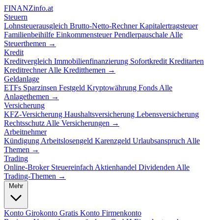
FINANZ
info.at
Steuern
Lohnsteuerausgleich
Brutto-Netto-Rechner
Kapitalertragsteuer
Familienbeihilfe
Einkommensteuer
Pendlerpauschale
Alle
Steuerthemen →
Kredit
Kreditvergleich
Immobilienfinanzierung
Sofortkredit
Kreditarten
Kreditrechner
Alle Kreditthemen →
Geldanlage
ETFs
Sparzinsen
Festgeld
Kryptowährung
Fonds
Alle
Anlagethemen →
Versicherung
KFZ-Versicherung
Haushaltsversicherung
Lebensversicherung
Rechtsschutz
Alle Versicherungen →
Arbeitnehmer
Kündigung
Arbeitslosengeld
Karenzgeld
Urlaubsanspruch
Alle
Themen →
Trading
Online-Broker
Steuereinfach
Aktienhandel
Dividenden
Alle
Trading-Themen →
Mehr
Konto
Girokonto
Gratis Konto
Firmenkonto