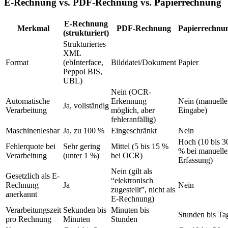
E-Rechnung vs. PDF-Rechnung vs. Papierrechnung
E-Rechnung
Merkmal
PDF-Rechnung
Papierrechnu
(strukturiert)
Strukturiertes
XML
Format
(ebInterface,
Bilddatei/Dokument
Papier
Peppol BIS,
UBL)
Nein (OCR-
Automatische
Erkennung
Nein (manuelle
Ja, vollständig
Verarbeitung
möglich, aber
Eingabe)
fehleranfällig)
Maschinenlesbar
Ja, zu 100 %
Eingeschränkt
Nein
Hoch (10 bis 3
Fehlerquote bei
Sehr gering
Mittel (5 bis 15 %
% bei manuelle
Verarbeitung
(unter 1 %)
bei OCR)
Erfassung)
Nein (gilt als
Gesetzlich als E-
“elektronisch
Rechnung
Ja
Nein
zugestellt”, nicht als
anerkannt
E-Rechnung)
Verarbeitungszeit
Sekunden bis
Minuten bis
Stunden bis Ta
pro Rechnung
Minuten
Stunden