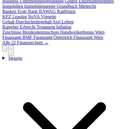
Business
Unternehmensgründung
GmbH
Einzelunternehmen
Immobilien
Immobilienpreise
Grundbuch
Mietrecht
Banken
Erste Bank
BAWAG
Raiffeisen
KFZ
Leasing
NoVA
Vignette
Gehalt
Durchschnittsgehalt
Arzt
Lehrer
Ratgeber
Erbrecht
Testament
Inflation
Zuschüsse
Heizkostenzuschuss
Handwerkerbonus
Wien
Finanzamt
BMF
Finanzamt Österreich
Finanzamt Wien
Alle 22 Finanzrechner →
Steuern