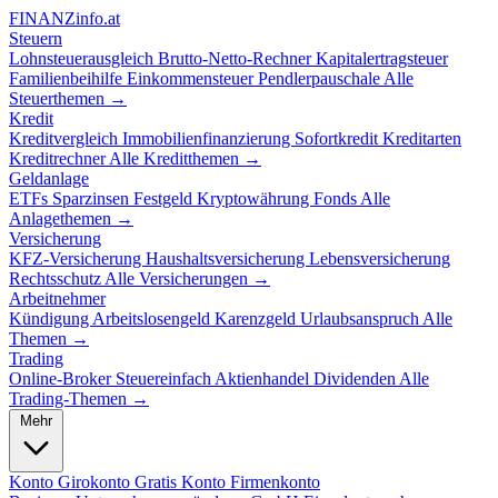
FINANZ
info.at
Steuern
Lohnsteuerausgleich
Brutto-Netto-Rechner
Kapitalertragsteuer
Familienbeihilfe
Einkommensteuer
Pendlerpauschale
Alle
Steuerthemen →
Kredit
Kreditvergleich
Immobilienfinanzierung
Sofortkredit
Kreditarten
Kreditrechner
Alle Kreditthemen →
Geldanlage
ETFs
Sparzinsen
Festgeld
Kryptowährung
Fonds
Alle
Anlagethemen →
Versicherung
KFZ-Versicherung
Haushaltsversicherung
Lebensversicherung
Rechtsschutz
Alle Versicherungen →
Arbeitnehmer
Kündigung
Arbeitslosengeld
Karenzgeld
Urlaubsanspruch
Alle
Themen →
Trading
Online-Broker
Steuereinfach
Aktienhandel
Dividenden
Alle
Trading-Themen →
Mehr
Konto
Girokonto
Gratis Konto
Firmenkonto