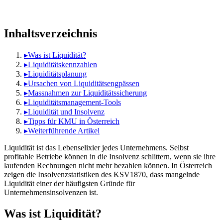
Inhaltsverzeichnis
▸
Was ist Liquidität?
▸
Liquiditätskennzahlen
▸
Liquiditätsplanung
▸
Ursachen von Liquiditätsengpässen
▸
Massnahmen zur Liquiditätssicherung
▸
Liquiditätsmanagement-Tools
▸
Liquidität und Insolvenz
▸
Tipps für KMU in Österreich
▸
Weiterführende Artikel
Liquidität ist das Lebenselixier jedes Unternehmens. Selbst
profitable Betriebe können in die Insolvenz schlittern, wenn sie ihre
laufenden Rechnungen nicht mehr bezahlen können. In Österreich
zeigen die Insolvenzstatistiken des KSV1870, dass mangelnde
Liquidität einer der häufigsten Gründe für
Unternehmensinsolvenzen ist.
Was ist Liquidität?