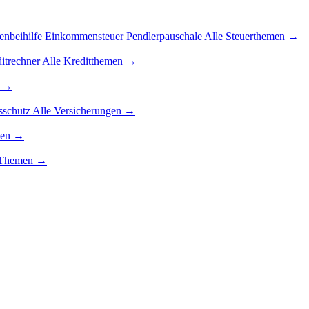
enbeihilfe
Einkommensteuer
Pendlerpauschale
Alle Steuerthemen →
itrechner
Alle Kreditthemen →
n →
sschutz
Alle Versicherungen →
men →
g-Themen →