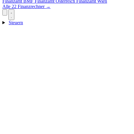
Finanzamt
BMF
Finanzamt Österreich
Finanzamt Wien
Alle 22 Finanzrechner →
Steuern