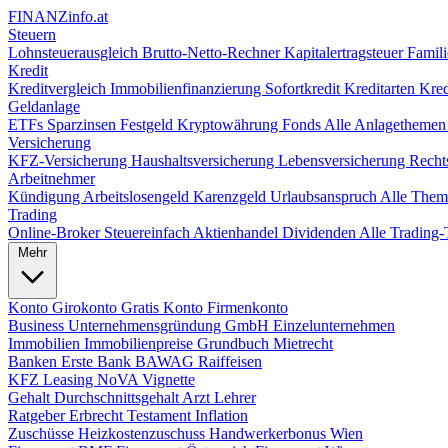
FINANZ
info.at
Steuern
Lohnsteuerausgleich
Brutto-Netto-Rechner
Kapitalertragsteuer
Famili
Kredit
Kreditvergleich
Immobilienfinanzierung
Sofortkredit
Kreditarten
Kred
Geldanlage
ETFs
Sparzinsen
Festgeld
Kryptowährung
Fonds
Alle Anlagetheme
Versicherung
KFZ-Versicherung
Haushaltsversicherung
Lebensversicherung
Recht
Arbeitnehmer
Kündigung
Arbeitslosengeld
Karenzgeld
Urlaubsanspruch
Alle The
Trading
Online-Broker
Steuereinfach
Aktienhandel
Dividenden
Alle Tradin
Mehr
Konto
Girokonto
Gratis Konto
Firmenkonto
Business
Unternehmensgründung
GmbH
Einzelunternehmen
Immobilien
Immobilienpreise
Grundbuch
Mietrecht
Banken
Erste Bank
BAWAG
Raiffeisen
KFZ
Leasing
NoVA
Vignette
Gehalt
Durchschnittsgehalt
Arzt
Lehrer
Ratgeber
Erbrecht
Testament
Inflation
Zuschüsse
Heizkostenzuschuss
Handwerkerbonus
Wien