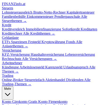
FINANZ
info.at
Steuern
Lohnsteuerausgleich
Brutto-Netto-Rechner
Kapitalertragsteuer
Familienbeihilfe
Einkommensteuer
Pendlerpauschale
Alle
Steuerthemen →
Kredit
Kreditvergleich
Immobilienfinanzierung
Sofortkredit
Kreditarten
Kreditrechner
Alle Kreditthemen →
Geldanlage
ETFs
Sparzinsen
Festgeld
Kryptowährung
Fonds
Alle
Anlagethemen →
Versicherung
KFZ-Versicherung
Haushaltsversicherung
Lebensversicherung
Rechtsschutz
Alle Versicherungen →
Arbeitnehmer
Kündigung
Arbeitslosengeld
Karenzgeld
Urlaubsanspruch
Alle
Themen →
Trading
Online-Broker
Steuereinfach
Aktienhandel
Dividenden
Alle
Trading-Themen →
Mehr
Konto
Girokonto
Gratis Konto
Firmenkonto