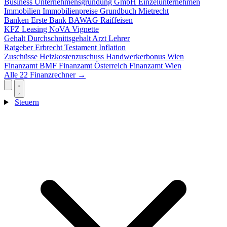
Business
Unternehmensgründung
GmbH
Einzelunternehmen
Immobilien
Immobilienpreise
Grundbuch
Mietrecht
Banken
Erste Bank
BAWAG
Raiffeisen
KFZ
Leasing
NoVA
Vignette
Gehalt
Durchschnittsgehalt
Arzt
Lehrer
Ratgeber
Erbrecht
Testament
Inflation
Zuschüsse
Heizkostenzuschuss
Handwerkerbonus
Wien
Finanzamt
BMF
Finanzamt Österreich
Finanzamt Wien
Alle 22 Finanzrechner →
Steuern