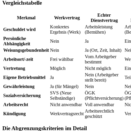
Vergleichstabelle
Echter
Merkmal
Werkvertrag
Dienstvertrag
Konkretes
Arbeitsleistung
Arb
Geschuldet wird
Ergebnis (Werk)
(Bemühen)
(B
Persönliche
Nein
Ja
Ein
Abhängigkeit
Weisungsgebundenheit
Nein
Ja (Ort, Zeit, Inhalt)
Nei
Vom Arbeitgeber
Arbeitsort/-zeit
Frei wählbar
Wei
bestimmt
Vertretung
Möglich
Nicht möglich
Ein
Nein (Arbeitgeber
Eigene Betriebsmittel
Ja
Tei
stellt bereit)
Gewährleistung
Ja (für Mängel)
Nein
Ne
SVS (Neue
ÖGK
Ö
Sozialversicherung
Selbständige)
(Pflichtversicherung)
(Pf
Arbeitsrecht
Nicht anwendbar
Voll anwendbar
Nic
Arbeitsrechtlich
Kündigung
Werkvertragsrecht
Ver
geschützt
Die Abgrenzungskriterien im Detail