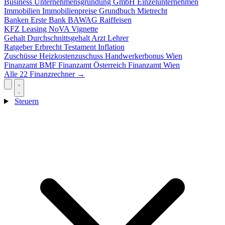
Business
Unternehmensgründung
GmbH
Einzelunternehmen
Immobilien
Immobilienpreise
Grundbuch
Mietrecht
Banken
Erste Bank
BAWAG
Raiffeisen
KFZ
Leasing
NoVA
Vignette
Gehalt
Durchschnittsgehalt
Arzt
Lehrer
Ratgeber
Erbrecht
Testament
Inflation
Zuschüsse
Heizkostenzuschuss
Handwerkerbonus
Wien
Finanzamt
BMF
Finanzamt Österreich
Finanzamt Wien
Alle 22 Finanzrechner →
Steuern