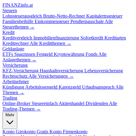
FINANZ
info.at
Steuern
Lohnsteuerausgleich
Brutto-Netto-Rechner
Kapitalertragsteuer
Familienbeihilfe
Einkommensteuer
Pendlerpauschale
Alle
Steuerthemen →
Kredit
Kreditvergleich
Immobilienfinanzierung
Sofortkredit
Kreditarten
Kreditrechner
Alle Kreditthemen →
Geldanlage
ETFs
Sparzinsen
Festgeld
Kryptowährung
Fonds
Alle
Anlagethemen →
Versicherung
KFZ-Versicherung
Haushaltsversicherung
Lebensversicherung
Rechtsschutz
Alle Versicherungen →
Arbeitnehmer
Kündigung
Arbeitslosengeld
Karenzgeld
Urlaubsanspruch
Alle
Themen →
Trading
Online-Broker
Steuereinfach
Aktienhandel
Dividenden
Alle
Trading-Themen →
Mehr
Konto
Girokonto
Gratis Konto
Firmenkonto