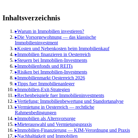
Inhaltsverzeichnis
▸
Warum in Immobilien investieren?
▸
Die Vorsorgewohnung — das klassische
Immobilieninvestment
▸
Kosten und Nebenkosten beim Immobilienkauf
▸
Immobilien finanzieren in Oesterreich
▸
Steuern bei Immobilien-Investments
▸
Immobilienfonds und REITs
▸
Risiken bei Immobilien-Investments
▸
Immobilienmarkt Oesterreich 2026
▸
Tipps fuer Immobilienanleger
▸
Immobilien-Exit-Strategien
▸
Rechenbeispiele fuer Immobilieninvestments
▸
Vertiefung: Immobilienbewertung und Standortanalyse
▸
Vermietung in Oesterreich — rechtliche
Rahmenbedingungen
▸
Immobilien als Altersvorsorge
▸
Mieterauswahl und Vermietungspraxis
▸
Immobilien-Finanzierung — KIM-Verordnung und Praxis
▸
Nachhaltigkeit und Immobilien