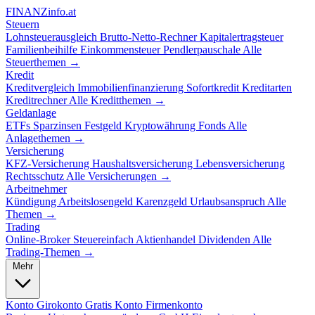
FINANZ
info.at
Steuern
Lohnsteuerausgleich
Brutto-Netto-Rechner
Kapitalertragsteuer
Familienbeihilfe
Einkommensteuer
Pendlerpauschale
Alle
Steuerthemen →
Kredit
Kreditvergleich
Immobilienfinanzierung
Sofortkredit
Kreditarten
Kreditrechner
Alle Kreditthemen →
Geldanlage
ETFs
Sparzinsen
Festgeld
Kryptowährung
Fonds
Alle
Anlagethemen →
Versicherung
KFZ-Versicherung
Haushaltsversicherung
Lebensversicherung
Rechtsschutz
Alle Versicherungen →
Arbeitnehmer
Kündigung
Arbeitslosengeld
Karenzgeld
Urlaubsanspruch
Alle
Themen →
Trading
Online-Broker
Steuereinfach
Aktienhandel
Dividenden
Alle
Trading-Themen →
Mehr
Konto
Girokonto
Gratis Konto
Firmenkonto