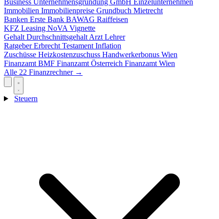
Business
Unternehmensgründung
GmbH
Einzelunternehmen
Immobilien
Immobilienpreise
Grundbuch
Mietrecht
Banken
Erste Bank
BAWAG
Raiffeisen
KFZ
Leasing
NoVA
Vignette
Gehalt
Durchschnittsgehalt
Arzt
Lehrer
Ratgeber
Erbrecht
Testament
Inflation
Zuschüsse
Heizkostenzuschuss
Handwerkerbonus
Wien
Finanzamt
BMF
Finanzamt Österreich
Finanzamt Wien
Alle 22 Finanzrechner →
Steuern