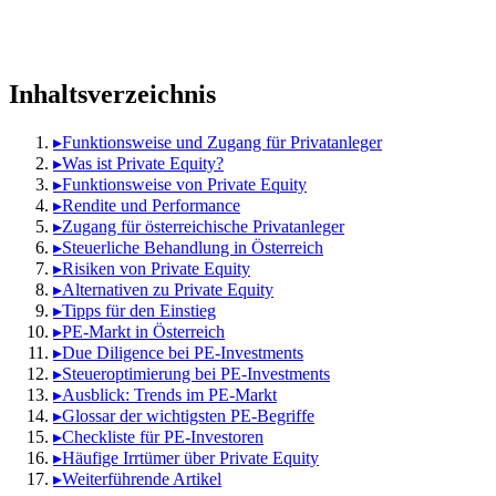
Inhaltsverzeichnis
▸
Funktionsweise und Zugang für Privatanleger
▸
Was ist Private Equity?
▸
Funktionsweise von Private Equity
▸
Rendite und Performance
▸
Zugang für österreichische Privatanleger
▸
Steuerliche Behandlung in Österreich
▸
Risiken von Private Equity
▸
Alternativen zu Private Equity
▸
Tipps für den Einstieg
▸
PE-Markt in Österreich
▸
Due Diligence bei PE-Investments
▸
Steueroptimierung bei PE-Investments
▸
Ausblick: Trends im PE-Markt
▸
Glossar der wichtigsten PE-Begriffe
▸
Checkliste für PE-Investoren
▸
Häufige Irrtümer über Private Equity
▸
Weiterführende Artikel