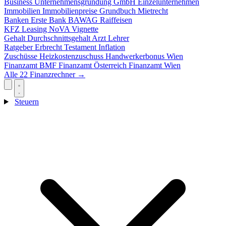
Business
Unternehmensgründung
GmbH
Einzelunternehmen
Immobilien
Immobilienpreise
Grundbuch
Mietrecht
Banken
Erste Bank
BAWAG
Raiffeisen
KFZ
Leasing
NoVA
Vignette
Gehalt
Durchschnittsgehalt
Arzt
Lehrer
Ratgeber
Erbrecht
Testament
Inflation
Zuschüsse
Heizkostenzuschuss
Handwerkerbonus
Wien
Finanzamt
BMF
Finanzamt Österreich
Finanzamt Wien
Alle 22 Finanzrechner →
Steuern