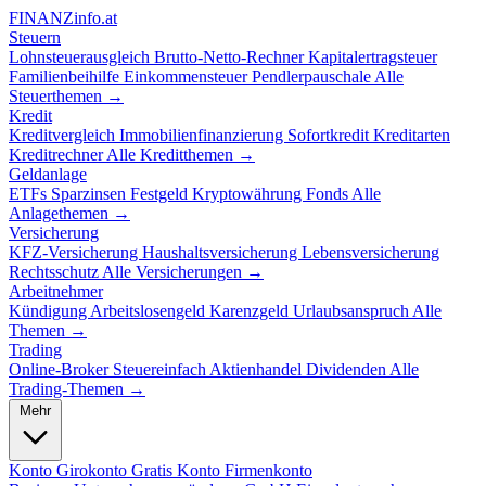
FINANZ
info.at
Steuern
Lohnsteuerausgleich
Brutto-Netto-Rechner
Kapitalertragsteuer
Familienbeihilfe
Einkommensteuer
Pendlerpauschale
Alle
Steuerthemen →
Kredit
Kreditvergleich
Immobilienfinanzierung
Sofortkredit
Kreditarten
Kreditrechner
Alle Kreditthemen →
Geldanlage
ETFs
Sparzinsen
Festgeld
Kryptowährung
Fonds
Alle
Anlagethemen →
Versicherung
KFZ-Versicherung
Haushaltsversicherung
Lebensversicherung
Rechtsschutz
Alle Versicherungen →
Arbeitnehmer
Kündigung
Arbeitslosengeld
Karenzgeld
Urlaubsanspruch
Alle
Themen →
Trading
Online-Broker
Steuereinfach
Aktienhandel
Dividenden
Alle
Trading-Themen →
Mehr
Konto
Girokonto
Gratis Konto
Firmenkonto