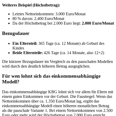
Weiteres Beispiel (Höchstbetrag):
Letztes Nettoeinkommen: 3.000 Euro/Monat
80 % davon: 2.400 Euro/Monat
Da der Höchstbetrag bei 2.000 Euro liegt:
2.000 Euro/Monat
Bezugsdauer
Ein Elternteil:
365 Tage (ca. 12 Monate) ab Geburt des
Kindes
Beide Elternteile:
426 Tage (ca. 14 Monate, also 12+2)
Die kürzere Bezugsdauer im Vergleich zu den pauschalen Modellen
wird durch den deutlich höheren Betrag ausgeglichen.
Für wen lohnt sich das einkommensabhängige
Modell?
Das einkommensabhängige KBG lohnt sich vor allem für Eltern mit
einem guten Einkommen vor der Geburt. Die Faustregel: Wenn das
Nettoeinkommen über ca. 1.350 Euro/Monat lag, ergibt das
einkommensabhängige Modell einen höheren monatlichen Betrag
als die pauschale Variante 1. Bei einem Nettoeinkommen von 2.500
Euro oder mehr wird der Höchstbetrag von 2.000 Euro erreicht.