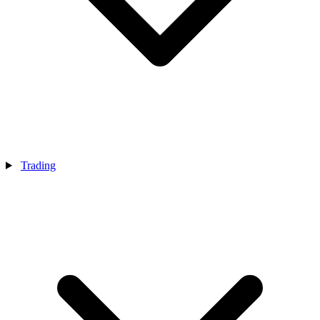
Trading