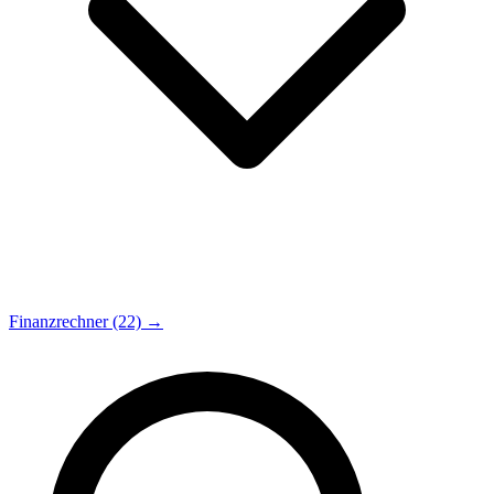
Finanzrechner (22) →