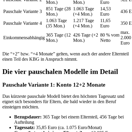
Mon.)
Mon.)
Euro
851 Tage (28
1.063 Tage
14,53
Pauschale Variante 3
436 E
Mon.)
(+4 Mon.)
Euro
1.063 Tage
1.217 Tage
11,65
Pauschale Variante 4
350 E
(35 Mon.)
(+4 Mon.)
Euro
max.
365 Tage (12
426 Tage (+2
80 % vom
Einkommensabhängig
2.000
Mon.)
Mon.)
Netto
Euro
Die “+2” bzw. “+4 Monate” gelten, wenn auch der andere Elternteil
einen Teil des KBG in Anspruch nimmt.
Die vier pauschalen Modelle im Detail
Pauschale Variante 1: Konto 12+2 Monate
Das kürzeste pauschale Modell bietet den höchsten Tagessatz und
eignet sich besonders für Eltern, die bald wieder in den Beruf
einsteigen möchten.
Bezugsdauer:
365 Tage bei einem Elternteil, 456 Tage bei
Aufteilung
Tagessatz:
35,85 Euro (ca. 1.075 Euro/Monat)