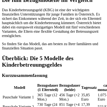
Das Kinderbetreuungsgeld (KBG) ist eine der wichtigsten
finanziellen Unterstützungen für junge Familien in Österreich. Es
sichert das Einkommen während der Zeit, in der sich ein Elternteil
hauptsächlich um die Kinderbetreuung kümmert. Österreich bietet
dabei ein europaweit einzigartiges Modell mit fünf verschiedenen
Varianten, die Eltern eine flexible Gestaltung der Betreuungszeit
ermöglichen.
So finden Sie das Modell, das am besten zu Ihrer familiären und
finanziellen Situation passt.
Überblick: Die 5 Modelle des
Kinderbetreuungsgeldes
Kurzzusammenfassung
Bezugsdauer
Bezugsdauer
ca
Modell
Tagessatz
(1 Elternteil)
(beide)
monat
365 Tage (12
456 Tage (+2
35,85
1.075
Pauschale Variante 1
Mon.)
Mon.)
Euro
Euro
730 Tage (24
851 Tage (+4
17,39
Pauschale Variante 2
522 E