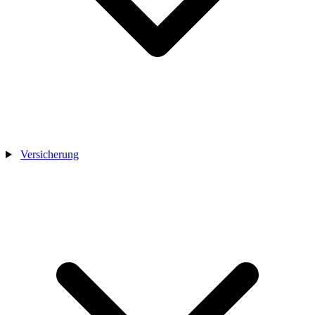
Versicherung