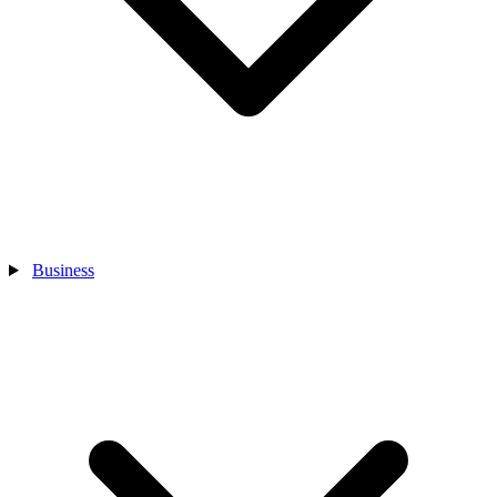
Business