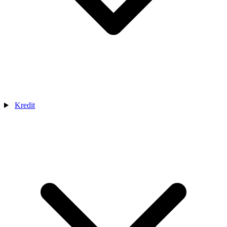
Kredit