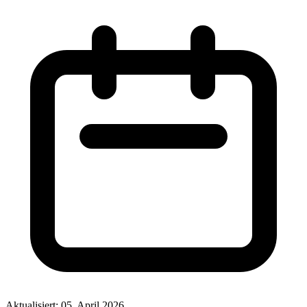
Aktualisiert: 05. April 2026