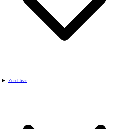
Zuschüsse