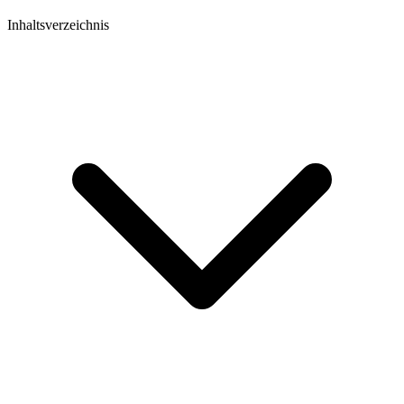
Inhaltsverzeichnis