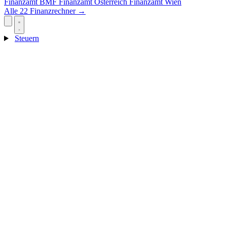
Finanzamt
BMF
Finanzamt Österreich
Finanzamt Wien
Alle 22 Finanzrechner →
Steuern