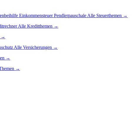
enbeihilfe
Einkommensteuer
Pendlerpauschale
Alle Steuerthemen →
itrechner
Alle Kreditthemen →
n →
sschutz
Alle Versicherungen →
men →
g-Themen →