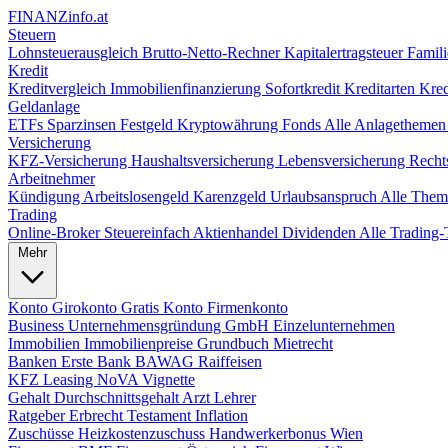
FINANZ
info.at
Steuern
Lohnsteuerausgleich
Brutto-Netto-Rechner
Kapitalertragsteuer
Famili
Kredit
Kreditvergleich
Immobilienfinanzierung
Sofortkredit
Kreditarten
Kred
Geldanlage
ETFs
Sparzinsen
Festgeld
Kryptowährung
Fonds
Alle Anlagetheme
Versicherung
KFZ-Versicherung
Haushaltsversicherung
Lebensversicherung
Recht
Arbeitnehmer
Kündigung
Arbeitslosengeld
Karenzgeld
Urlaubsanspruch
Alle The
Trading
Online-Broker
Steuereinfach
Aktienhandel
Dividenden
Alle Tradin
Mehr
Konto
Girokonto
Gratis Konto
Firmenkonto
Business
Unternehmensgründung
GmbH
Einzelunternehmen
Immobilien
Immobilienpreise
Grundbuch
Mietrecht
Banken
Erste Bank
BAWAG
Raiffeisen
KFZ
Leasing
NoVA
Vignette
Gehalt
Durchschnittsgehalt
Arzt
Lehrer
Ratgeber
Erbrecht
Testament
Inflation
Zuschüsse
Heizkostenzuschuss
Handwerkerbonus
Wien