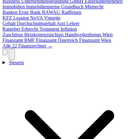
Business
Unternehmensgründung
GmbH
Einzelunternehmen
Immobilien
Immobilienpreise
Grundbuch
Mietrecht
Banken
Erste Bank
BAWAG
Raiffeisen
KFZ
Leasing
NoVA
Vignette
Gehalt
Durchschnittsgehalt
Arzt
Lehrer
Ratgeber
Erbrecht
Testament
Inflation
Zuschüsse
Heizkostenzuschuss
Handwerkerbonus
Wien
Finanzamt
BMF
Finanzamt Österreich
Finanzamt Wien
Alle 22 Finanzrechner →
Steuern