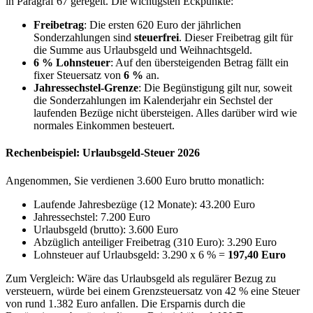
in Paragraf 67 geregelt. Die wichtigsten Eckpunkte:
Freibetrag
: Die ersten 620 Euro der jährlichen
Sonderzahlungen sind
steuerfrei
. Dieser Freibetrag gilt für
die Summe aus Urlaubsgeld und Weihnachtsgeld.
6 % Lohnsteuer
: Auf den übersteigenden Betrag fällt ein
fixer Steuersatz von
6 %
an.
Jahressechstel-Grenze
: Die Begünstigung gilt nur, soweit
die Sonderzahlungen im Kalenderjahr ein Sechstel der
laufenden Bezüge nicht übersteigen. Alles darüber wird wie
normales Einkommen besteuert.
Rechenbeispiel: Urlaubsgeld-Steuer 2026
Angenommen, Sie verdienen 3.600 Euro brutto monatlich:
Laufende Jahresbezüge (12 Monate): 43.200 Euro
Jahressechstel: 7.200 Euro
Urlaubsgeld (brutto): 3.600 Euro
Abzüglich anteiliger Freibetrag (310 Euro): 3.290 Euro
Lohnsteuer auf Urlaubsgeld: 3.290 x 6 % =
197,40 Euro
Zum Vergleich: Wäre das Urlaubsgeld als regulärer Bezug zu
versteuern, würde bei einem Grenzsteuersatz von 42 % eine Steuer
von rund 1.382 Euro anfallen. Die Ersparnis durch die