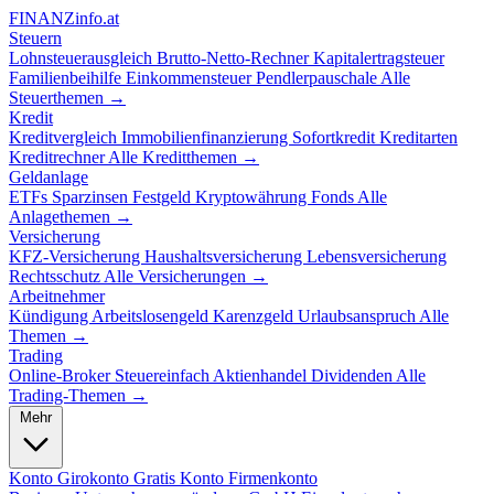
FINANZ
info.at
Steuern
Lohnsteuerausgleich
Brutto-Netto-Rechner
Kapitalertragsteuer
Familienbeihilfe
Einkommensteuer
Pendlerpauschale
Alle
Steuerthemen →
Kredit
Kreditvergleich
Immobilienfinanzierung
Sofortkredit
Kreditarten
Kreditrechner
Alle Kreditthemen →
Geldanlage
ETFs
Sparzinsen
Festgeld
Kryptowährung
Fonds
Alle
Anlagethemen →
Versicherung
KFZ-Versicherung
Haushaltsversicherung
Lebensversicherung
Rechtsschutz
Alle Versicherungen →
Arbeitnehmer
Kündigung
Arbeitslosengeld
Karenzgeld
Urlaubsanspruch
Alle
Themen →
Trading
Online-Broker
Steuereinfach
Aktienhandel
Dividenden
Alle
Trading-Themen →
Mehr
Konto
Girokonto
Gratis Konto
Firmenkonto