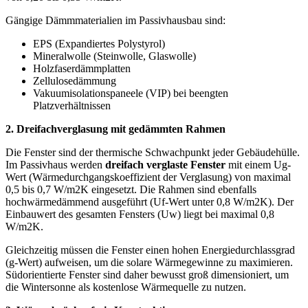
Gängige Dämmmaterialien im Passivhausbau sind:
EPS (Expandiertes Polystyrol)
Mineralwolle (Steinwolle, Glaswolle)
Holzfaserdämmplatten
Zellulosedämmung
Vakuumisolationspaneele (VIP) bei beengten
Platzverhältnissen
2. Dreifachverglasung mit gedämmten Rahmen
Die Fenster sind der thermische Schwachpunkt jeder Gebäudehülle.
Im Passivhaus werden
dreifach verglaste Fenster
mit einem Ug-
Wert (Wärmedurchgangskoeffizient der Verglasung) von maximal
0,5 bis 0,7 W/m2K eingesetzt. Die Rahmen sind ebenfalls
hochwärmedämmend ausgeführt (Uf-Wert unter 0,8 W/m2K). Der
Einbauwert des gesamten Fensters (Uw) liegt bei maximal 0,8
W/m2K.
Gleichzeitig müssen die Fenster einen hohen Energiedurchlassgrad
(g-Wert) aufweisen, um die solare Wärmegewinne zu maximieren.
Südorientierte Fenster sind daher bewusst groß dimensioniert, um
die Wintersonne als kostenlose Wärmequelle zu nutzen.