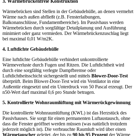
3. Wärmebrückenfreie Konstruktion
Wärmebrücken sind Stellen in der Gebäudehülle, an denen vermehrt
Wärme nach außen abfließt (z.B. Fensterlaibungen,
Balkonanschlüsse, Fundamentbereiche). Im Passivhaus werden
Wärmebrücken durch sorgfältige Detailplanung und Ausführung
minimiert oder ganz vermieden. Der Wärmebrückenzuschlag liegt
bei maximal 0,01 W/m2K.
4. Luftdichte Gebäudehülle
Eine luftdichte Gebäudehülle verhindert unkontrollierte
Wärmeverluste durch Fugen und Ritzen. Die Luftdichtheit wird
durch eine sorgfältig verlegte Dampfbremse oder
Luftdichtheitsschicht sichergestellt und mittels
Blower-Door-Test
überprüft. Beim Blower-Door-Test wird ein Ventilator in eine
Außentür eingesetzt und ein Unterdruck von 50 Pascal erzeugt. Der
n50-Wert darf maximal 0,6 pro Stunde betragen.
5. Kontrollierte Wohnraumlüftung mit Wärmerückgewinnung
Die kontrollierte Wohnraumlüftung (KWL) ist das Herzstück des
Passivhauses. Sie sorgt für einen permanenten Luftaustausch, ohne
dass die Fenster geöffnet werden müssen (was natürlich trotzdem
jederzeit möglich ist). Die verbrauchte Raumluft wird über einen
Wärmetauscher
geleitet, der bis zu
90 bis 95 Prozent
der Wärme