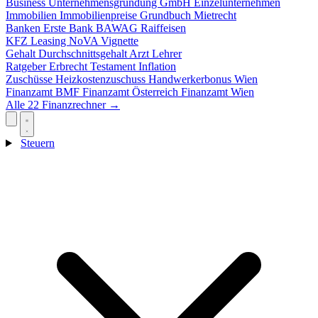
Business
Unternehmensgründung
GmbH
Einzelunternehmen
Immobilien
Immobilienpreise
Grundbuch
Mietrecht
Banken
Erste Bank
BAWAG
Raiffeisen
KFZ
Leasing
NoVA
Vignette
Gehalt
Durchschnittsgehalt
Arzt
Lehrer
Ratgeber
Erbrecht
Testament
Inflation
Zuschüsse
Heizkostenzuschuss
Handwerkerbonus
Wien
Finanzamt
BMF
Finanzamt Österreich
Finanzamt Wien
Alle 22 Finanzrechner →
Steuern