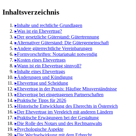
Inhaltsverzeichnis
▸
Inhalte und rechtliche Grundlagen
▸
Was ist ein Ehevertrag?
▸
Der gesetzliche Güterstand: Gütertrennung
▸
Alternativer Güterstand: Die Gütergemeinschaft
▸
Andere güterrechtliche Vereinbarungen
▸
Formvorschriften: Notariatsakt notwendig
▸
Kosten eines Ehevertrags
▸
Wann ist ein Ehevertrag sinnvoll?
▸
Inhalte eines Ehevertrags
▸
Änderungen und Kündigung
▸
Ehevertrag und Scheidung
▸
Ehevertrag in der Praxis: Häufige Missverständnisse
▸
Ehevertrag bei eingetragenen Partnerschaften
▸
Praktische Tipps für 2026
▸
Historische Entwicklung des Eherechts in Österreich
▸
Der Ehevertrag im Vergleich mit anderen Ländern
▸
Praktische Erwägungen bei der Gestaltung
▸
Die Rolle des Notars und des Rechtsanwalts
▸
Psychologische Aspekte
▸
Die Wechselwirkung mit dem Erbrecht