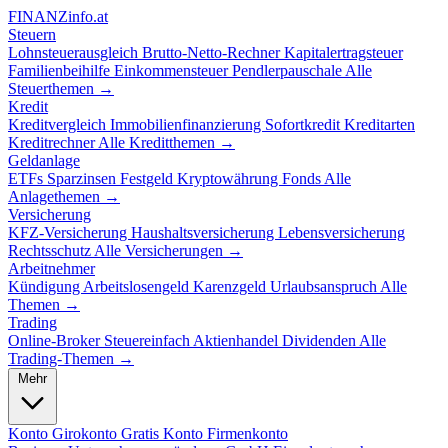
FINANZ
info.at
Steuern
Lohnsteuerausgleich
Brutto-Netto-Rechner
Kapitalertragsteuer
Familienbeihilfe
Einkommensteuer
Pendlerpauschale
Alle
Steuerthemen →
Kredit
Kreditvergleich
Immobilienfinanzierung
Sofortkredit
Kreditarten
Kreditrechner
Alle Kreditthemen →
Geldanlage
ETFs
Sparzinsen
Festgeld
Kryptowährung
Fonds
Alle
Anlagethemen →
Versicherung
KFZ-Versicherung
Haushaltsversicherung
Lebensversicherung
Rechtsschutz
Alle Versicherungen →
Arbeitnehmer
Kündigung
Arbeitslosengeld
Karenzgeld
Urlaubsanspruch
Alle
Themen →
Trading
Online-Broker
Steuereinfach
Aktienhandel
Dividenden
Alle
Trading-Themen →
Mehr
Konto
Girokonto
Gratis Konto
Firmenkonto