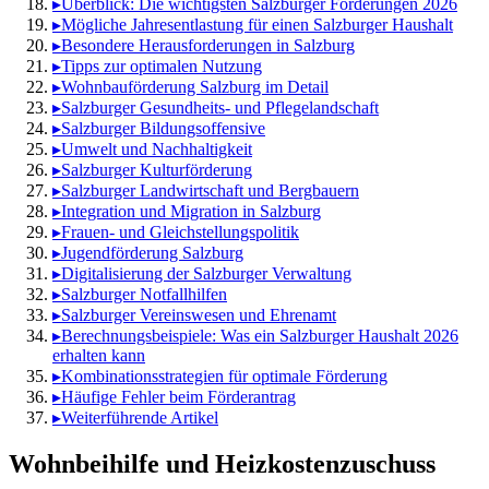
▸
Überblick: Die wichtigsten Salzburger Förderungen 2026
▸
Mögliche Jahresentlastung für einen Salzburger Haushalt
▸
Besondere Herausforderungen in Salzburg
▸
Tipps zur optimalen Nutzung
▸
Wohnbauförderung Salzburg im Detail
▸
Salzburger Gesundheits- und Pflegelandschaft
▸
Salzburger Bildungsoffensive
▸
Umwelt und Nachhaltigkeit
▸
Salzburger Kulturförderung
▸
Salzburger Landwirtschaft und Bergbauern
▸
Integration und Migration in Salzburg
▸
Frauen- und Gleichstellungspolitik
▸
Jugendförderung Salzburg
▸
Digitalisierung der Salzburger Verwaltung
▸
Salzburger Notfallhilfen
▸
Salzburger Vereinswesen und Ehrenamt
▸
Berechnungsbeispiele: Was ein Salzburger Haushalt 2026
erhalten kann
▸
Kombinationsstrategien für optimale Förderung
▸
Häufige Fehler beim Förderantrag
▸
Weiterführende Artikel
Wohnbeihilfe und Heizkostenzuschuss