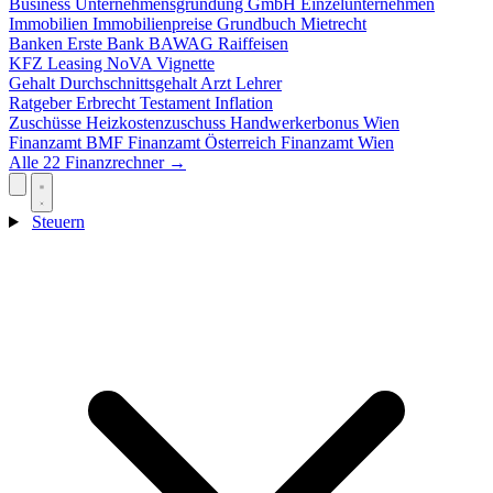
Business
Unternehmensgründung
GmbH
Einzelunternehmen
Immobilien
Immobilienpreise
Grundbuch
Mietrecht
Banken
Erste Bank
BAWAG
Raiffeisen
KFZ
Leasing
NoVA
Vignette
Gehalt
Durchschnittsgehalt
Arzt
Lehrer
Ratgeber
Erbrecht
Testament
Inflation
Zuschüsse
Heizkostenzuschuss
Handwerkerbonus
Wien
Finanzamt
BMF
Finanzamt Österreich
Finanzamt Wien
Alle 22 Finanzrechner →
Steuern