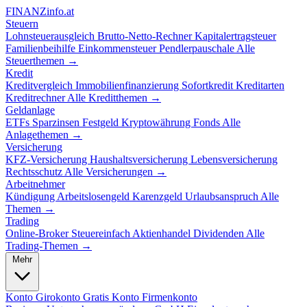
FINANZ
info.at
Steuern
Lohnsteuerausgleich
Brutto-Netto-Rechner
Kapitalertragsteuer
Familienbeihilfe
Einkommensteuer
Pendlerpauschale
Alle
Steuerthemen →
Kredit
Kreditvergleich
Immobilienfinanzierung
Sofortkredit
Kreditarten
Kreditrechner
Alle Kreditthemen →
Geldanlage
ETFs
Sparzinsen
Festgeld
Kryptowährung
Fonds
Alle
Anlagethemen →
Versicherung
KFZ-Versicherung
Haushaltsversicherung
Lebensversicherung
Rechtsschutz
Alle Versicherungen →
Arbeitnehmer
Kündigung
Arbeitslosengeld
Karenzgeld
Urlaubsanspruch
Alle
Themen →
Trading
Online-Broker
Steuereinfach
Aktienhandel
Dividenden
Alle
Trading-Themen →
Mehr
Konto
Girokonto
Gratis Konto
Firmenkonto