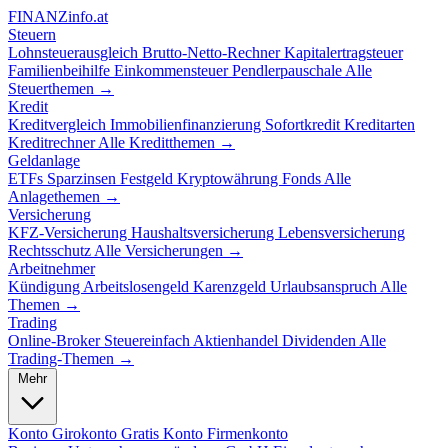
FINANZ
info.at
Steuern
Lohnsteuerausgleich
Brutto-Netto-Rechner
Kapitalertragsteuer
Familienbeihilfe
Einkommensteuer
Pendlerpauschale
Alle
Steuerthemen →
Kredit
Kreditvergleich
Immobilienfinanzierung
Sofortkredit
Kreditarten
Kreditrechner
Alle Kreditthemen →
Geldanlage
ETFs
Sparzinsen
Festgeld
Kryptowährung
Fonds
Alle
Anlagethemen →
Versicherung
KFZ-Versicherung
Haushaltsversicherung
Lebensversicherung
Rechtsschutz
Alle Versicherungen →
Arbeitnehmer
Kündigung
Arbeitslosengeld
Karenzgeld
Urlaubsanspruch
Alle
Themen →
Trading
Online-Broker
Steuereinfach
Aktienhandel
Dividenden
Alle
Trading-Themen →
Mehr
Konto
Girokonto
Gratis Konto
Firmenkonto