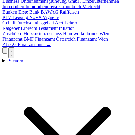
Business
Unternehmensgründung
GmbH
Einzelunternehmen
Immobilien
Immobilienpreise
Grundbuch
Mietrecht
Banken
Erste Bank
BAWAG
Raiffeisen
KFZ
Leasing
NoVA
Vignette
Gehalt
Durchschnittsgehalt
Arzt
Lehrer
Ratgeber
Erbrecht
Testament
Inflation
Zuschüsse
Heizkostenzuschuss
Handwerkerbonus
Wien
Finanzamt
BMF
Finanzamt Österreich
Finanzamt Wien
Alle 22 Finanzrechner →
Steuern