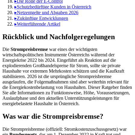
▸
Die Rolle der E-Control
▸
Schutzbedürftige Kunden in Österreich
▸
Netzentgelte und Abgaben 2026
▸
Zukünftige Entwicklungen
▸
Weiterführende Artikel
Rückblick und Nachfolgeregelungen
Die
Strompreisbremse
war eines der wichtigsten
wirtschaftspolitischen Instrumente Österreichs während der
Energiekrise 2022 bis 2024. Eingeführt als Reaktion auf die
explodierenden Großhandelspreise für Strom, sollte sie private
Haushalte vor extremen Mehrkosten schützen und die Kaufkraft
stabilisieren. 2026 ist die ursprüngliche Strompreisbremse
ausgelaufen, die Folgemaßnahmen sind aber weiterhin relevant für
die Energiekostenbelastung von Haushalten. Dieser Ratgeber finden
Sie alle Informationen zu Funktionsweise, Höhe, Voraussetzungen,
Auslaufphase und den aktuellen Unterstützungsleistungen für
energiebelastete Haushalte in Österreich.
Was war die Strompreisbremse?
Die Strompreisbremse (offiziell: Stromkostenzuschussgesetz) war
ein
Bundesgesetz
, das am 1. Dezember 2022 in Kraft trat und