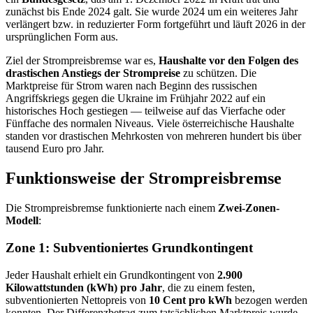
zunächst bis Ende 2024 galt. Sie wurde 2024 um ein weiteres Jahr
verlängert bzw. in reduzierter Form fortgeführt und läuft 2026 in der
ursprünglichen Form aus.
Ziel der Strompreisbremse war es,
Haushalte vor den Folgen des
drastischen Anstiegs der Strompreise
zu schützen. Die
Marktpreise für Strom waren nach Beginn des russischen
Angriffskriegs gegen die Ukraine im Frühjahr 2022 auf ein
historisches Hoch gestiegen — teilweise auf das Vierfache oder
Fünffache des normalen Niveaus. Viele österreichische Haushalte
standen vor drastischen Mehrkosten von mehreren hundert bis über
tausend Euro pro Jahr.
Funktionsweise der Strompreisbremse
Die Strompreisbremse funktionierte nach einem
Zwei-Zonen-
Modell
:
Zone 1: Subventioniertes Grundkontingent
Jeder Haushalt erhielt ein Grundkontingent von
2.900
Kilowattstunden (kWh) pro Jahr
, die zu einem festen,
subventionierten Nettopreis von
10 Cent pro kWh
bezogen werden
konnten. Der Differenzbetrag zum tatsächlichen Marktpreis wurde