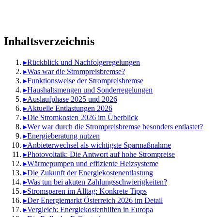
Inhaltsverzeichnis
▸
Rückblick und Nachfolgeregelungen
▸
Was war die Strompreisbremse?
▸
Funktionsweise der Strompreisbremse
▸
Haushaltsmengen und Sonderregelungen
▸
Auslaufphase 2025 und 2026
▸
Aktuelle Entlastungen 2026
▸
Die Stromkosten 2026 im Überblick
▸
Wer war durch die Strompreisbremse besonders entlastet?
▸
Energieberatung nutzen
▸
Anbieterwechsel als wichtigste Sparmaßnahme
▸
Photovoltaik: Die Antwort auf hohe Strompreise
▸
Wärmepumpen und effiziente Heizsysteme
▸
Die Zukunft der Energiekostenentlastung
▸
Was tun bei akuten Zahlungsschwierigkeiten?
▸
Stromsparen im Alltag: Konkrete Tipps
▸
Der Energiemarkt Österreich 2026 im Detail
▸
Vergleich: Energiekostenhilfen in Europa