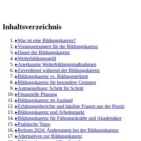
Inhaltsverzeichnis
▸
Was ist eine Bildungskarenz?
▸
Voraussetzungen für die Bildungskarenz
▸
Dauer der Bildungskarenz
▸
Weiterbildungsgeld
▸
Anerkannte Weiterbildungsmaßnahmen
▸
Zuverdienst während der Bildungskarenz
▸
Bildungskarenz vs. Bildungsteilzeit
▸
Bildungskarenz für besondere Gruppen
▸
Antragstellung: Schritt für Schritt
▸
Finanzielle Planung
▸
Bildungskarenz im Ausland
▸
Erfahrungsberichte und häufige Fragen aus der Praxis
▸
Bildungskarenz und Arbeitsmarkt
▸
Bildungskarenz für Führungskräfte und Akademiker
▸
Praktische Tipps
▸
Reform 2024: Änderungen bei der Bildungskarenz
▸
Alternativen zur Bildungskarenz