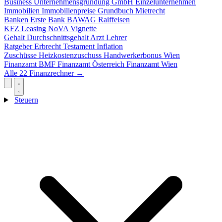
Business
Unternehmensgründung
GmbH
Einzelunternehmen
Immobilien
Immobilienpreise
Grundbuch
Mietrecht
Banken
Erste Bank
BAWAG
Raiffeisen
KFZ
Leasing
NoVA
Vignette
Gehalt
Durchschnittsgehalt
Arzt
Lehrer
Ratgeber
Erbrecht
Testament
Inflation
Zuschüsse
Heizkostenzuschuss
Handwerkerbonus
Wien
Finanzamt
BMF
Finanzamt Österreich
Finanzamt Wien
Alle 22 Finanzrechner →
Steuern