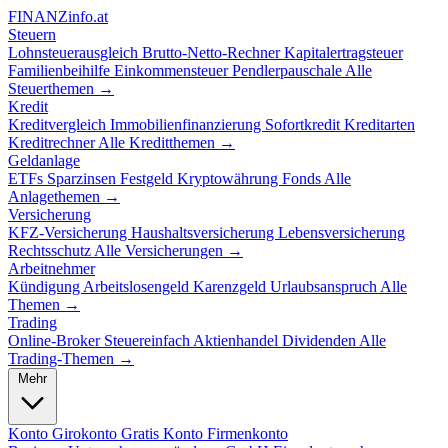
FINANZ
info.at
Steuern
Lohnsteuerausgleich
Brutto-Netto-Rechner
Kapitalertragsteuer
Familienbeihilfe
Einkommensteuer
Pendlerpauschale
Alle
Steuerthemen →
Kredit
Kreditvergleich
Immobilienfinanzierung
Sofortkredit
Kreditarten
Kreditrechner
Alle Kreditthemen →
Geldanlage
ETFs
Sparzinsen
Festgeld
Kryptowährung
Fonds
Alle
Anlagethemen →
Versicherung
KFZ-Versicherung
Haushaltsversicherung
Lebensversicherung
Rechtsschutz
Alle Versicherungen →
Arbeitnehmer
Kündigung
Arbeitslosengeld
Karenzgeld
Urlaubsanspruch
Alle
Themen →
Trading
Online-Broker
Steuereinfach
Aktienhandel
Dividenden
Alle
Trading-Themen →
Mehr
Konto
Girokonto
Gratis Konto
Firmenkonto