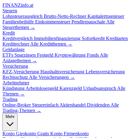
FINANZ
info.at
Steuern
Lohnsteuerausgleich
Brutto-Netto-Rechner
Kapitalertragsteuer
Familienbeihilfe
Einkommensteuer
Pendlerpauschale
Alle
Steuerthemen →
Kredit
Kreditvergleich
Immobilienfinanzierung
Sofortkredit
Kreditarten
Kreditrechner
Alle Kreditthemen →
Geldanlage
ETFs
Sparzinsen
Festgeld
Kryptowährung
Fonds
Alle
Anlagethemen →
Versicherung
KFZ-Versicherung
Haushaltsversicherung
Lebensversicherung
Rechtsschutz
Alle Versicherungen →
Arbeitnehmer
Kündigung
Arbeitslosengeld
Karenzgeld
Urlaubsanspruch
Alle
Themen →
Trading
Online-Broker
Steuereinfach
Aktienhandel
Dividenden
Alle
Trading-Themen →
Mehr
Konto
Girokonto
Gratis Konto
Firmenkonto