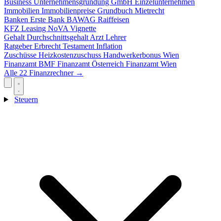
Business
Unternehmensgründung
GmbH
Einzelunternehmen
Immobilien
Immobilienpreise
Grundbuch
Mietrecht
Banken
Erste Bank
BAWAG
Raiffeisen
KFZ
Leasing
NoVA
Vignette
Gehalt
Durchschnittsgehalt
Arzt
Lehrer
Ratgeber
Erbrecht
Testament
Inflation
Zuschüsse
Heizkostenzuschuss
Handwerkerbonus
Wien
Finanzamt
BMF
Finanzamt Österreich
Finanzamt Wien
Alle 22 Finanzrechner →
Steuern