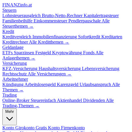
FINANZ
info.at
Steuern
Lohnsteuerausgleich
Brutto-Netto-Rechner
Kapitalertragsteuer
Familienbeihilfe
Einkommensteuer
Pendlerpauschale
Alle
Steuerthemen →
Kredit
Kreditvergleich
Immobilienfinanzierung
Sofortkredit
Kreditarten
Kreditrechner
Alle Kreditthemen →
Geldanlage
ETFs
Sparzinsen
Festgeld
Kryptowährung
Fonds
Alle
Anlagethemen →
Versicherung
KFZ-Versicherung
Haushaltsversicherung
Lebensversicherung
Rechtsschutz
Alle Versicherungen →
Arbeitnehmer
Kündigung
Arbeitslosengeld
Karenzgeld
Urlaubsanspruch
Alle
Themen →
Trading
Online-Broker
Steuereinfach
Aktienhandel
Dividenden
Alle
Trading-Themen →
Mehr
Konto
Girokonto
Gratis Konto
Firmenkonto