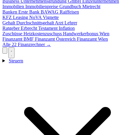
Business
Unternehmensgründung
GmbH
Einzelunternehmen
Immobilien
Immobilienpreise
Grundbuch
Mietrecht
Banken
Erste Bank
BAWAG
Raiffeisen
KFZ
Leasing
NoVA
Vignette
Gehalt
Durchschnittsgehalt
Arzt
Lehrer
Ratgeber
Erbrecht
Testament
Inflation
Zuschüsse
Heizkostenzuschuss
Handwerkerbonus
Wien
Finanzamt
BMF
Finanzamt Österreich
Finanzamt Wien
Alle 22 Finanzrechner →
Steuern