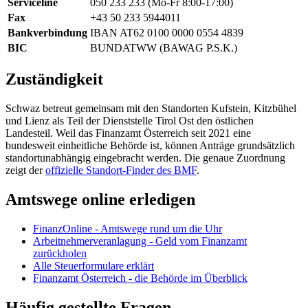
Serviceline
050 233 233 (Mo-Fr 8:00-17:00)
Fax
+43 50 233 5944011
Bankverbindung
IBAN AT62 0100 0000 0554 4839
BIC
BUNDATWW (BAWAG P.S.K.)
Zuständigkeit
Schwaz betreut gemeinsam mit den Standorten Kufstein, Kitzbühel
und Lienz als Teil der Dienststelle Tirol Ost den östlichen
Landesteil. Weil das Finanzamt Österreich seit 2021 eine
bundesweit einheitliche Behörde ist, können Anträge grundsätzlich
standortunabhängig eingebracht werden. Die genaue Zuordnung
zeigt der
offizielle Standort-Finder des BMF
.
Amtswege online erledigen
FinanzOnline - Amtswege rund um die Uhr
Arbeitnehmerveranlagung - Geld vom Finanzamt
zurückholen
Alle Steuerformulare erklärt
Finanzamt Österreich - die Behörde im Überblick
Häufig gestellte Fragen