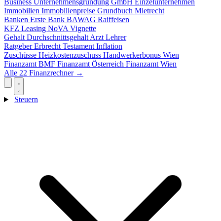
Business
Unternehmensgründung
GmbH
Einzelunternehmen
Immobilien
Immobilienpreise
Grundbuch
Mietrecht
Banken
Erste Bank
BAWAG
Raiffeisen
KFZ
Leasing
NoVA
Vignette
Gehalt
Durchschnittsgehalt
Arzt
Lehrer
Ratgeber
Erbrecht
Testament
Inflation
Zuschüsse
Heizkostenzuschuss
Handwerkerbonus
Wien
Finanzamt
BMF
Finanzamt Österreich
Finanzamt Wien
Alle 22 Finanzrechner →
Steuern