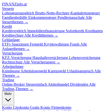
FINANZ
info.at
Steuern
Lohnsteuerausgleich
Brutto-Netto-Rechner
Kapitalertragsteuer
Familienbeihilfe
Einkommensteuer
Pendlerpauschale
Alle
Steuerthemen →
Kredit
Kreditvergleich
Immobilienfinanzierung
Sofortkredit
Kreditarten
Kreditrechner
Alle Kreditthemen →
Geldanlage
ETFs
Sparzinsen
Festgeld
Kryptowährung
Fonds
Alle
Anlagethemen →
Versicherung
KFZ-Versicherung
Haushaltsversicherung
Lebensversicherung
Rechtsschutz
Alle Versicherungen →
Arbeitnehmer
Kündigung
Arbeitslosengeld
Karenzgeld
Urlaubsanspruch
Alle
Themen →
Trading
Online-Broker
Steuereinfach
Aktienhandel
Dividenden
Alle
Trading-Themen →
Mehr
Konto
Girokonto
Gratis Konto
Firmenkonto