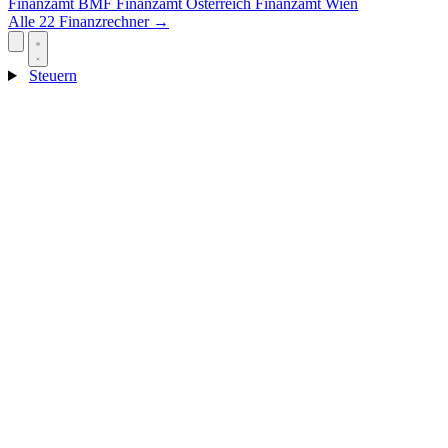
Finanzamt
BMF
Finanzamt Österreich
Finanzamt Wien
Alle 22 Finanzrechner →
Steuern