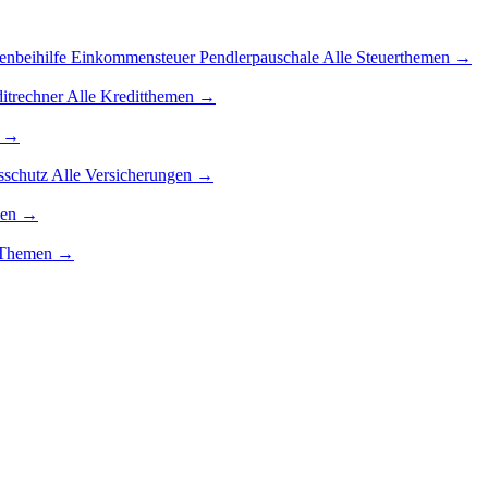
enbeihilfe
Einkommensteuer
Pendlerpauschale
Alle Steuerthemen →
itrechner
Alle Kreditthemen →
n →
sschutz
Alle Versicherungen →
men →
g-Themen →