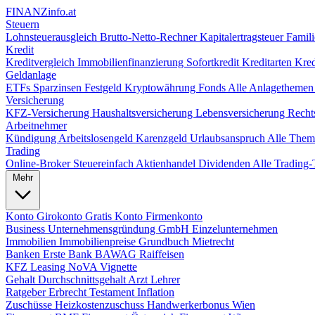
FINANZ
info.at
Steuern
Lohnsteuerausgleich
Brutto-Netto-Rechner
Kapitalertragsteuer
Famili
Kredit
Kreditvergleich
Immobilienfinanzierung
Sofortkredit
Kreditarten
Kred
Geldanlage
ETFs
Sparzinsen
Festgeld
Kryptowährung
Fonds
Alle Anlagetheme
Versicherung
KFZ-Versicherung
Haushaltsversicherung
Lebensversicherung
Recht
Arbeitnehmer
Kündigung
Arbeitslosengeld
Karenzgeld
Urlaubsanspruch
Alle The
Trading
Online-Broker
Steuereinfach
Aktienhandel
Dividenden
Alle Tradin
Mehr
Konto
Girokonto
Gratis Konto
Firmenkonto
Business
Unternehmensgründung
GmbH
Einzelunternehmen
Immobilien
Immobilienpreise
Grundbuch
Mietrecht
Banken
Erste Bank
BAWAG
Raiffeisen
KFZ
Leasing
NoVA
Vignette
Gehalt
Durchschnittsgehalt
Arzt
Lehrer
Ratgeber
Erbrecht
Testament
Inflation
Zuschüsse
Heizkostenzuschuss
Handwerkerbonus
Wien