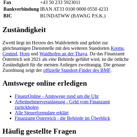
Fax
+43 50 233 5923011
Bankverbindung
IBAN AT33 0100 0000 0550 4233
BIC
BUNDATWW (BAWAG P.S.K.)
Zuständigkeit
Zwettl liegt im Herzen des Waldviertels und gehört zur
gleichnamigen Dienststelle mit den weiteren Standorten
Krems
,
Gmünd
,
Horn
und
Waidhofen an der Thaya
. Da das Finanzamt
Österreich seit 2021 als
eine
Behörde geführt wird, ist die örtliche
Zuständigkeit für die meisten Anliegen zweitrangig. Die genaue
Zuordnung zeigt der
offizielle Standort-Finder des BMF
.
Amtswege online erledigen
FinanzOnline - Amtswege rund um die Uhr
Arbeitnehmerveranlagung - Geld vom Finanzamt
zurückholen
Alle Steuerformulare erklärt
Finanzamt Österreich - die Behörde im Überblick
Häufig gestellte Fragen