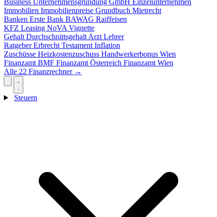
Business
Unternehmensgründung
GmbH
Einzelunternehmen
Immobilien
Immobilienpreise
Grundbuch
Mietrecht
Banken
Erste Bank
BAWAG
Raiffeisen
KFZ
Leasing
NoVA
Vignette
Gehalt
Durchschnittsgehalt
Arzt
Lehrer
Ratgeber
Erbrecht
Testament
Inflation
Zuschüsse
Heizkostenzuschuss
Handwerkerbonus
Wien
Finanzamt
BMF
Finanzamt Österreich
Finanzamt Wien
Alle 22 Finanzrechner →
Steuern