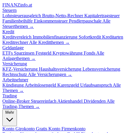
FINANZ
info.at
Steuern
Lohnsteuerausgleich
Brutto-Netto-Rechner
Kapitalertragsteuer
Familienbeihilfe
Einkommensteuer
Pendlerpauschale
Alle
Steuerthemen →
Kredit
Kreditvergleich
Immobilienfinanzierung
Sofortkredit
Kreditarten
Kreditrechner
Alle Kreditthemen →
Geldanlage
ETFs
Sparzinsen
Festgeld
Kryptowährung
Fonds
Alle
Anlagethemen →
Versicherung
KFZ-Versicherung
Haushaltsversicherung
Lebensversicherung
Rechtsschutz
Alle Versicherungen →
Arbeitnehmer
Kündigung
Arbeitslosengeld
Karenzgeld
Urlaubsanspruch
Alle
Themen →
Trading
Online-Broker
Steuereinfach
Aktienhandel
Dividenden
Alle
Trading-Themen →
Mehr
Konto
Girokonto
Gratis Konto
Firmenkonto