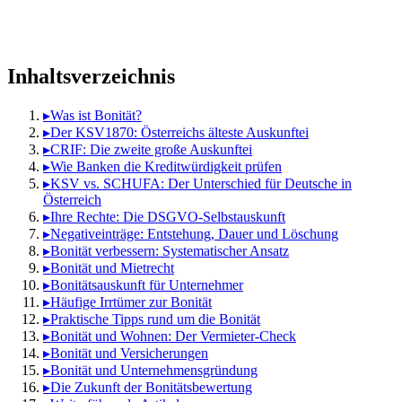
Inhaltsverzeichnis
▸
Was ist Bonität?
▸
Der KSV1870: Österreichs älteste Auskunftei
▸
CRIF: Die zweite große Auskunftei
▸
Wie Banken die Kreditwürdigkeit prüfen
▸
KSV vs. SCHUFA: Der Unterschied für Deutsche in
Österreich
▸
Ihre Rechte: Die DSGVO-Selbstauskunft
▸
Negativeinträge: Entstehung, Dauer und Löschung
▸
Bonität verbessern: Systematischer Ansatz
▸
Bonität und Mietrecht
▸
Bonitätsauskunft für Unternehmer
▸
Häufige Irrtümer zur Bonität
▸
Praktische Tipps rund um die Bonität
▸
Bonität und Wohnen: Der Vermieter-Check
▸
Bonität und Versicherungen
▸
Bonität und Unternehmensgründung
▸
Die Zukunft der Bonitätsbewertung