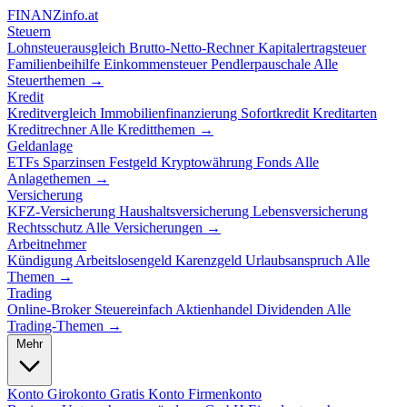
FINANZ
info.at
Steuern
Lohnsteuerausgleich
Brutto-Netto-Rechner
Kapitalertragsteuer
Familienbeihilfe
Einkommensteuer
Pendlerpauschale
Alle
Steuerthemen →
Kredit
Kreditvergleich
Immobilienfinanzierung
Sofortkredit
Kreditarten
Kreditrechner
Alle Kreditthemen →
Geldanlage
ETFs
Sparzinsen
Festgeld
Kryptowährung
Fonds
Alle
Anlagethemen →
Versicherung
KFZ-Versicherung
Haushaltsversicherung
Lebensversicherung
Rechtsschutz
Alle Versicherungen →
Arbeitnehmer
Kündigung
Arbeitslosengeld
Karenzgeld
Urlaubsanspruch
Alle
Themen →
Trading
Online-Broker
Steuereinfach
Aktienhandel
Dividenden
Alle
Trading-Themen →
Mehr
Konto
Girokonto
Gratis Konto
Firmenkonto