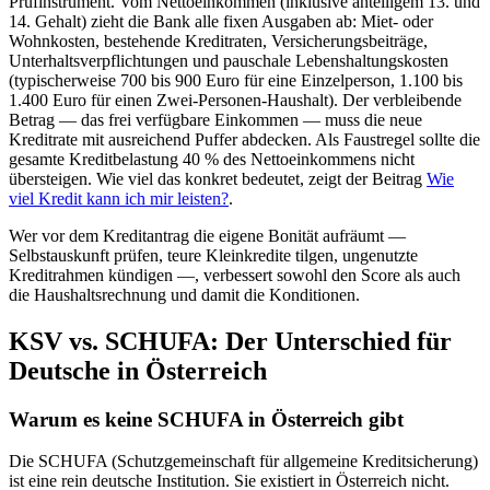
Prüfinstrument. Vom Nettoeinkommen (inklusive anteiligem 13. und
14. Gehalt) zieht die Bank alle fixen Ausgaben ab: Miet- oder
Wohnkosten, bestehende Kreditraten, Versicherungsbeiträge,
Unterhaltsverpflichtungen und pauschale Lebenshaltungskosten
(typischerweise 700 bis 900 Euro für eine Einzelperson, 1.100 bis
1.400 Euro für einen Zwei-Personen-Haushalt). Der verbleibende
Betrag — das frei verfügbare Einkommen — muss die neue
Kreditrate mit ausreichend Puffer abdecken. Als Faustregel sollte die
gesamte Kreditbelastung 40 % des Nettoeinkommens nicht
übersteigen. Wie viel das konkret bedeutet, zeigt der Beitrag
Wie
viel Kredit kann ich mir leisten?
.
Wer vor dem Kreditantrag die eigene Bonität aufräumt —
Selbstauskunft prüfen, teure Kleinkredite tilgen, ungenutzte
Kreditrahmen kündigen —, verbessert sowohl den Score als auch
die Haushaltsrechnung und damit die Konditionen.
KSV vs. SCHUFA: Der Unterschied für
Deutsche in Österreich
Warum es keine SCHUFA in Österreich gibt
Die SCHUFA (Schutzgemeinschaft für allgemeine Kreditsicherung)
ist eine rein deutsche Institution. Sie existiert in Österreich nicht.