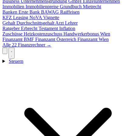
Business
Unternehmensgründung
GmbH
Einzelunternehmen
Immobilien
Immobilienpreise
Grundbuch
Mietrecht
Banken
Erste Bank
BAWAG
Raiffeisen
KFZ
Leasing
NoVA
Vignette
Gehalt
Durchschnittsgehalt
Arzt
Lehrer
Ratgeber
Erbrecht
Testament
Inflation
Zuschüsse
Heizkostenzuschuss
Handwerkerbonus
Wien
Finanzamt
BMF
Finanzamt Österreich
Finanzamt Wien
Alle 22 Finanzrechner →
Steuern