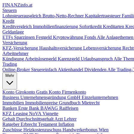
FINANZ
info.at
Steuern
Lohnsteuerausgleich
Brutto-Netto-Rechner
Kapitalertragsteuer
Famili
Kredit
Kreditvergleich
Immobilienfinanzierung
Sofortkredit
Kreditarten
Kred
Geldanlage
ETFs
Sparzinsen
Festgeld
Kryptowährung
Fonds
Alle Anlagetheme
Versicherung
KFZ-Versicherung
Haushaltsversicherung
Lebensversicherung
Recht
Arbeitnehmer
Kündigung
Arbeitslosengeld
Karenzgeld
Urlaubsanspruch
Alle The
Trading
Online-Broker
Steuereinfach
Aktienhandel
Dividenden
Alle Tradin
Mehr
Konto
Girokonto
Gratis Konto
Firmenkonto
Business
Unternehmensgründung
GmbH
Einzelunternehmen
Immobilien
Immobilienpreise
Grundbuch
Mietrecht
Banken
Erste Bank
BAWAG
Raiffeisen
KFZ
Leasing
NoVA
Vignette
Gehalt
Durchschnittsgehalt
Arzt
Lehrer
Ratgeber
Erbrecht
Testament
Inflation
Zuschüsse
Heizkostenzuschuss
Handwerkerbonus
Wien