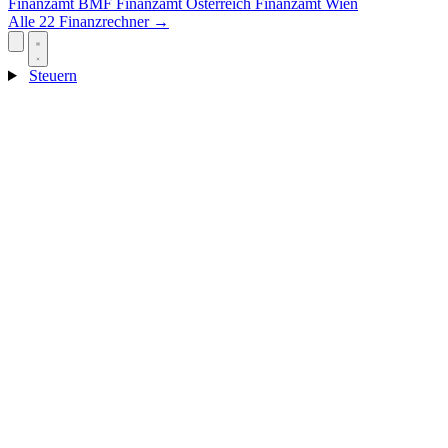
Finanzamt
BMF
Finanzamt Österreich
Finanzamt Wien
Alle 22 Finanzrechner →
Steuern