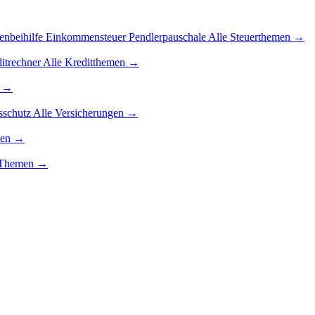
enbeihilfe
Einkommensteuer
Pendlerpauschale
Alle Steuerthemen →
itrechner
Alle Kreditthemen →
n →
sschutz
Alle Versicherungen →
men →
g-Themen →