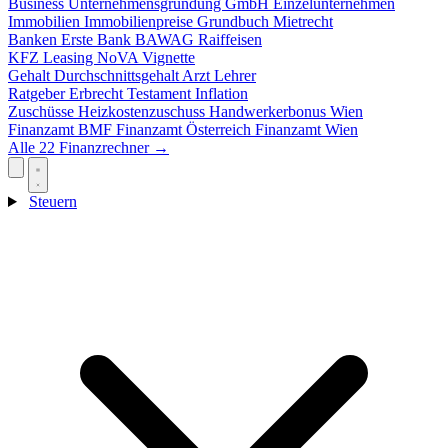
Business
Unternehmensgründung
GmbH
Einzelunternehmen
Immobilien
Immobilienpreise
Grundbuch
Mietrecht
Banken
Erste Bank
BAWAG
Raiffeisen
KFZ
Leasing
NoVA
Vignette
Gehalt
Durchschnittsgehalt
Arzt
Lehrer
Ratgeber
Erbrecht
Testament
Inflation
Zuschüsse
Heizkostenzuschuss
Handwerkerbonus
Wien
Finanzamt
BMF
Finanzamt Österreich
Finanzamt Wien
Alle 22 Finanzrechner →
Steuern