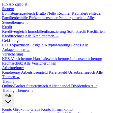
FINANZ
info.at
Steuern
Lohnsteuerausgleich
Brutto-Netto-Rechner
Kapitalertragsteuer
Familienbeihilfe
Einkommensteuer
Pendlerpauschale
Alle
Steuerthemen →
Kredit
Kreditvergleich
Immobilienfinanzierung
Sofortkredit
Kreditarten
Kreditrechner
Alle Kreditthemen →
Geldanlage
ETFs
Sparzinsen
Festgeld
Kryptowährung
Fonds
Alle
Anlagethemen →
Versicherung
KFZ-Versicherung
Haushaltsversicherung
Lebensversicherung
Rechtsschutz
Alle Versicherungen →
Arbeitnehmer
Kündigung
Arbeitslosengeld
Karenzgeld
Urlaubsanspruch
Alle
Themen →
Trading
Online-Broker
Steuereinfach
Aktienhandel
Dividenden
Alle
Trading-Themen →
Mehr
Konto
Girokonto
Gratis Konto
Firmenkonto