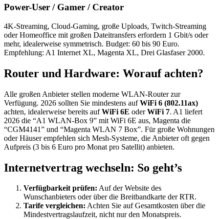
Power-User / Gamer / Creator
4K-Streaming, Cloud-Gaming, große Uploads, Twitch-Streaming
oder Homeoffice mit großen Dateitransfers erfordern 1 Gbit/s oder
mehr, idealerweise symmetrisch. Budget: 60 bis 90 Euro.
Empfehlung: A1 Internet XL, Magenta XL, Drei Glasfaser 2000.
Router und Hardware: Worauf achten?
Alle großen Anbieter stellen moderne WLAN-Router zur
Verfügung. 2026 sollten Sie mindestens auf
WiFi 6 (802.11ax)
achten, idealerweise bereits auf
WiFi 6E
oder
WiFi 7
. A1 liefert
2026 die “A1 WLAN-Box 9” mit WiFi 6E aus, Magenta die
“CGM4141” und “Magenta WLAN 7 Box”. Für große Wohnungen
oder Häuser empfehlen sich Mesh-Systeme, die Anbieter oft gegen
Aufpreis (3 bis 6 Euro pro Monat pro Satellit) anbieten.
Internetvertrag wechseln: So geht’s
Verfügbarkeit prüfen:
Auf der Website des
Wunschanbieters oder über die Breitbandkarte der RTR.
Tarife vergleichen:
Achten Sie auf Gesamtkosten über die
Mindestvertragslaufzeit, nicht nur den Monatspreis.