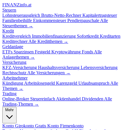
FINANZ
info.at
Steuern
Lohnsteuerausgleich
Brutto-Netto-Rechner
Kapitalertragsteuer
Familienbeihilfe
Einkommensteuer
Pendlerpauschale
Alle
Steuerthemen →
Kredit
Kreditvergleich
Immobilienfinanzierung
Sofortkredit
Kreditarten
Kreditrechner
Alle Kreditthemen →
Geldanlage
ETFs
Sparzinsen
Festgeld
Kryptowährung
Fonds
Alle
Anlagethemen →
Versicherung
KFZ-Versicherung
Haushaltsversicherung
Lebensversicherung
Rechtsschutz
Alle Versicherungen →
Arbeitnehmer
Kündigung
Arbeitslosengeld
Karenzgeld
Urlaubsanspruch
Alle
Themen →
Trading
Online-Broker
Steuereinfach
Aktienhandel
Dividenden
Alle
Trading-Themen →
Mehr
Konto
Girokonto
Gratis Konto
Firmenkonto