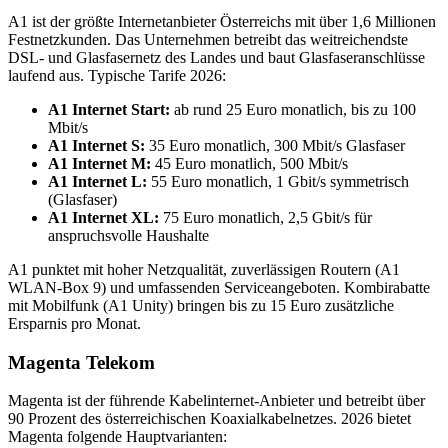
A1 ist der größte Internetanbieter Österreichs mit über 1,6 Millionen
Festnetzkunden. Das Unternehmen betreibt das weitreichendste
DSL- und Glasfasernetz des Landes und baut Glasfaseranschlüsse
laufend aus. Typische Tarife 2026:
A1 Internet Start:
ab rund 25 Euro monatlich, bis zu 100
Mbit/s
A1 Internet S:
35 Euro monatlich, 300 Mbit/s Glasfaser
A1 Internet M:
45 Euro monatlich, 500 Mbit/s
A1 Internet L:
55 Euro monatlich, 1 Gbit/s symmetrisch
(Glasfaser)
A1 Internet XL:
75 Euro monatlich, 2,5 Gbit/s für
anspruchsvolle Haushalte
A1 punktet mit hoher Netzqualität, zuverlässigen Routern (A1
WLAN-Box 9) und umfassenden Serviceangeboten. Kombirabatte
mit Mobilfunk (A1 Unity) bringen bis zu 15 Euro zusätzliche
Ersparnis pro Monat.
Magenta Telekom
Magenta ist der führende Kabelinternet-Anbieter und betreibt über
90 Prozent des österreichischen Koaxialkabelnetzes. 2026 bietet
Magenta folgende Hauptvarianten: