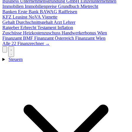
Business
Unternehmensgründung
GmbH
Einzelunternehmen
Immobilien
Immobilienpreise
Grundbuch
Mietrecht
Banken
Erste Bank
BAWAG
Raiffeisen
KFZ
Leasing
NoVA
Vignette
Gehalt
Durchschnittsgehalt
Arzt
Lehrer
Ratgeber
Erbrecht
Testament
Inflation
Zuschüsse
Heizkostenzuschuss
Handwerkerbonus
Wien
Finanzamt
BMF
Finanzamt Österreich
Finanzamt Wien
Alle 22 Finanzrechner →
Steuern