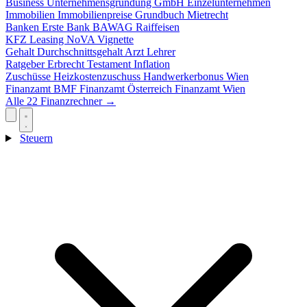
Business
Unternehmensgründung
GmbH
Einzelunternehmen
Immobilien
Immobilienpreise
Grundbuch
Mietrecht
Banken
Erste Bank
BAWAG
Raiffeisen
KFZ
Leasing
NoVA
Vignette
Gehalt
Durchschnittsgehalt
Arzt
Lehrer
Ratgeber
Erbrecht
Testament
Inflation
Zuschüsse
Heizkostenzuschuss
Handwerkerbonus
Wien
Finanzamt
BMF
Finanzamt Österreich
Finanzamt Wien
Alle 22 Finanzrechner →
Steuern