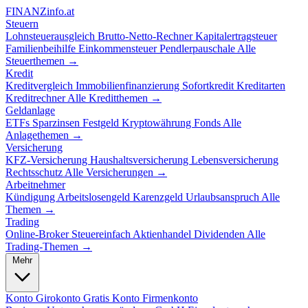
FINANZ
info.at
Steuern
Lohnsteuerausgleich
Brutto-Netto-Rechner
Kapitalertragsteuer
Familienbeihilfe
Einkommensteuer
Pendlerpauschale
Alle
Steuerthemen →
Kredit
Kreditvergleich
Immobilienfinanzierung
Sofortkredit
Kreditarten
Kreditrechner
Alle Kreditthemen →
Geldanlage
ETFs
Sparzinsen
Festgeld
Kryptowährung
Fonds
Alle
Anlagethemen →
Versicherung
KFZ-Versicherung
Haushaltsversicherung
Lebensversicherung
Rechtsschutz
Alle Versicherungen →
Arbeitnehmer
Kündigung
Arbeitslosengeld
Karenzgeld
Urlaubsanspruch
Alle
Themen →
Trading
Online-Broker
Steuereinfach
Aktienhandel
Dividenden
Alle
Trading-Themen →
Mehr
Konto
Girokonto
Gratis Konto
Firmenkonto