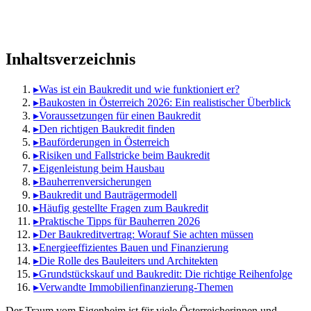
Inhaltsverzeichnis
▸
Was ist ein Baukredit und wie funktioniert er?
▸
Baukosten in Österreich 2026: Ein realistischer Überblick
▸
Voraussetzungen für einen Baukredit
▸
Den richtigen Baukredit finden
▸
Bauförderungen in Österreich
▸
Risiken und Fallstricke beim Baukredit
▸
Eigenleistung beim Hausbau
▸
Bauherrenversicherungen
▸
Baukredit und Bauträgermodell
▸
Häufig gestellte Fragen zum Baukredit
▸
Praktische Tipps für Bauherren 2026
▸
Der Baukreditvertrag: Worauf Sie achten müssen
▸
Energieeffizientes Bauen und Finanzierung
▸
Die Rolle des Bauleiters und Architekten
▸
Grundstückskauf und Baukredit: Die richtige Reihenfolge
▸
Verwandte Immobilienfinanzierung-Themen
Der Traum vom Eigenheim ist für viele Österreicherinnen und