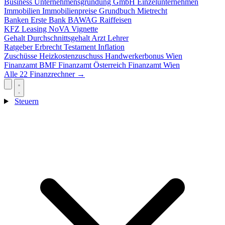
Business
Unternehmensgründung
GmbH
Einzelunternehmen
Immobilien
Immobilienpreise
Grundbuch
Mietrecht
Banken
Erste Bank
BAWAG
Raiffeisen
KFZ
Leasing
NoVA
Vignette
Gehalt
Durchschnittsgehalt
Arzt
Lehrer
Ratgeber
Erbrecht
Testament
Inflation
Zuschüsse
Heizkostenzuschuss
Handwerkerbonus
Wien
Finanzamt
BMF
Finanzamt Österreich
Finanzamt Wien
Alle 22 Finanzrechner →
Steuern