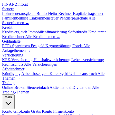
FINANZ
info.at
Steuern
Lohnsteuerausgleich
Brutto-Netto-Rechner
Kapitalertragsteuer
Familienbeihilfe
Einkommensteuer
Pendlerpauschale
Alle
Steuerthemen →
Kredit
Kreditvergleich
Immobilienfinanzierung
Sofortkredit
Kreditarten
Kreditrechner
Alle Kreditthemen →
Geldanlage
ETFs
Sparzinsen
Festgeld
Kryptowährung
Fonds
Alle
Anlagethemen →
Versicherung
KFZ-Versicherung
Haushaltsversicherung
Lebensversicherung
Rechtsschutz
Alle Versicherungen →
Arbeitnehmer
Kündigung
Arbeitslosengeld
Karenzgeld
Urlaubsanspruch
Alle
Themen →
Trading
Online-Broker
Steuereinfach
Aktienhandel
Dividenden
Alle
Trading-Themen →
Mehr
Konto
Girokonto
Gratis Konto
Firmenkonto