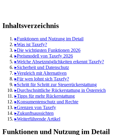
Inhaltsverzeichnis
▸
Funktionen und Nutzung im Detail
▸
Was ist Taxefy?
▸
Die wichtigsten Funktionen 2026
▸
Preismodell von Taxefy 2026
▸
Welche Absetzmöglichkeiten erkennt Taxefy?
▸
Sicherheit und Datenschutz
▸
Vergleich mit Alternativen
▸
Für wen lohnt sich Taxefy?
▸
Schritt für Schritt zur Steuerrückerstattung
▸
Durchschnittliche Rückerstattung in Österreich
▸
Tipps für mehr Rückerstattung
▸
Konsumentenschutz und Rechte
▸
Grenzen von Taxefy
▸
Zukunftsaussichten
▸
Weiterführende Artikel
Funktionen und Nutzung im Detail