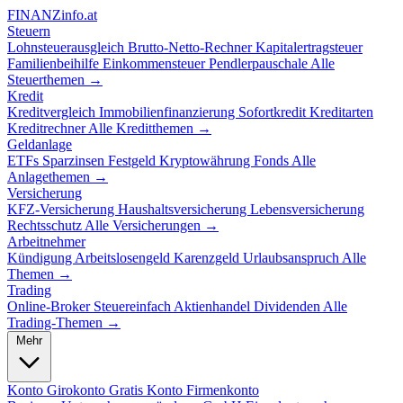
FINANZ
info.at
Steuern
Lohnsteuerausgleich
Brutto-Netto-Rechner
Kapitalertragsteuer
Familienbeihilfe
Einkommensteuer
Pendlerpauschale
Alle
Steuerthemen →
Kredit
Kreditvergleich
Immobilienfinanzierung
Sofortkredit
Kreditarten
Kreditrechner
Alle Kreditthemen →
Geldanlage
ETFs
Sparzinsen
Festgeld
Kryptowährung
Fonds
Alle
Anlagethemen →
Versicherung
KFZ-Versicherung
Haushaltsversicherung
Lebensversicherung
Rechtsschutz
Alle Versicherungen →
Arbeitnehmer
Kündigung
Arbeitslosengeld
Karenzgeld
Urlaubsanspruch
Alle
Themen →
Trading
Online-Broker
Steuereinfach
Aktienhandel
Dividenden
Alle
Trading-Themen →
Mehr
Konto
Girokonto
Gratis Konto
Firmenkonto