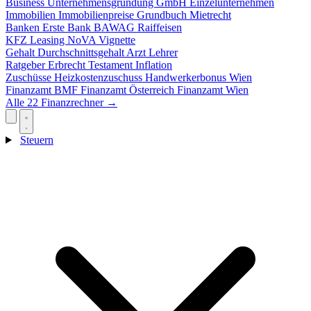
Business
Unternehmensgründung
GmbH
Einzelunternehmen
Immobilien
Immobilienpreise
Grundbuch
Mietrecht
Banken
Erste Bank
BAWAG
Raiffeisen
KFZ
Leasing
NoVA
Vignette
Gehalt
Durchschnittsgehalt
Arzt
Lehrer
Ratgeber
Erbrecht
Testament
Inflation
Zuschüsse
Heizkostenzuschuss
Handwerkerbonus
Wien
Finanzamt
BMF
Finanzamt Österreich
Finanzamt Wien
Alle 22 Finanzrechner →
Steuern