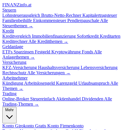
FINANZ
info.at
Steuern
Lohnsteuerausgleich
Brutto-Netto-Rechner
Kapitalertragsteuer
Familienbeihilfe
Einkommensteuer
Pendlerpauschale
Alle
Steuerthemen →
Kredit
Kreditvergleich
Immobilienfinanzierung
Sofortkredit
Kreditarten
Kreditrechner
Alle Kreditthemen →
Geldanlage
ETFs
Sparzinsen
Festgeld
Kryptowährung
Fonds
Alle
Anlagethemen →
Versicherung
KFZ-Versicherung
Haushaltsversicherung
Lebensversicherung
Rechtsschutz
Alle Versicherungen →
Arbeitnehmer
Kündigung
Arbeitslosengeld
Karenzgeld
Urlaubsanspruch
Alle
Themen →
Trading
Online-Broker
Steuereinfach
Aktienhandel
Dividenden
Alle
Trading-Themen →
Mehr
Konto
Girokonto
Gratis Konto
Firmenkonto