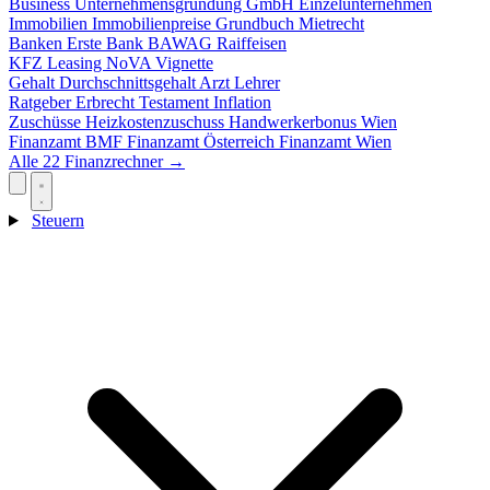
Business
Unternehmensgründung
GmbH
Einzelunternehmen
Immobilien
Immobilienpreise
Grundbuch
Mietrecht
Banken
Erste Bank
BAWAG
Raiffeisen
KFZ
Leasing
NoVA
Vignette
Gehalt
Durchschnittsgehalt
Arzt
Lehrer
Ratgeber
Erbrecht
Testament
Inflation
Zuschüsse
Heizkostenzuschuss
Handwerkerbonus
Wien
Finanzamt
BMF
Finanzamt Österreich
Finanzamt Wien
Alle 22 Finanzrechner →
Steuern